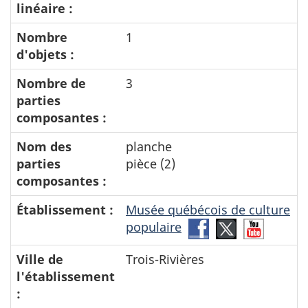
linéaire :
Nombre
1
d'objets :
Nombre de
3
parties
composantes :
Nom des
planche
parties
pièce (2)
composantes :
Établissement :
Musée québécois de culture
populaire
Facebook-
Twitter-
YouTub
Musée
Musée
Musée
Ville de
Trois-Rivières
québécois
québécois
québéc
l'établissement
de
de
de
:
culture
culture
culture