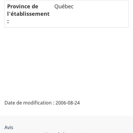
populaire
populaire
populai
Province de
Québec
l'établissement
:
"
Date de modification :
2006-08-24
D
é
Organisation
Avis