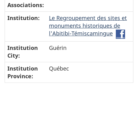
Associations:
Institution:
Le Regroupement des sites et
monuments historiques de
l'Abitibi-Témiscamingue
Face
Le
Institution
Guérin
Reg
City:
des
sites
Institution
Québec
et
Province:
mon
hist
de
l'Abi
Témi