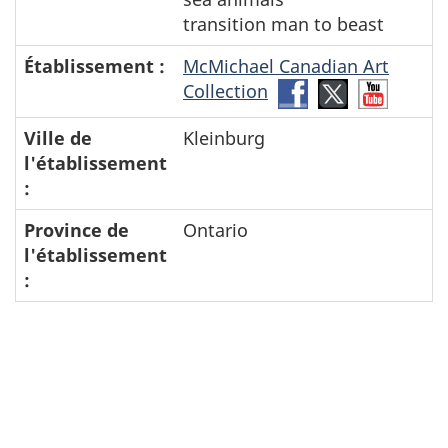
transition man to beast
Établissement :
McMichael Canadian Art
Collection
Facebook-
Twitter-
YouTub
McMichael
McMichael
McMic
Ville de
Kleinburg
Canadian
Canadian
Canadi
l'établissement
Art
Art
Art
:
Collection
Collection
Collect
Province de
Ontario
l'établissement
: