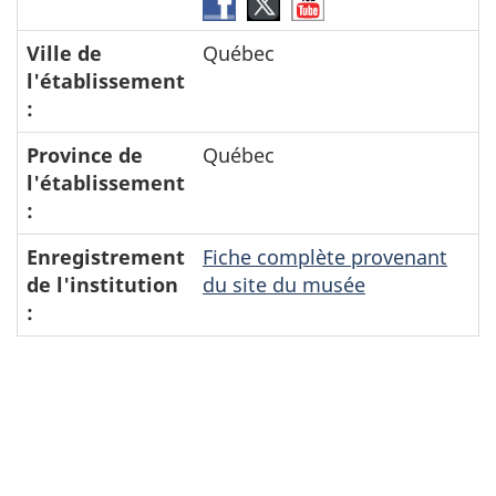
Facebook-
Twitter-
YouTube-
Musées
Musées
Musées
Ville de
Québec
de
de
de
l'établissement
la
la
la
:
civilisation
civilisation
civilisation
Province de
Québec
l'établissement
:
Enregistrement
Fiche complète provenant
de l'institution
du site du musée
: