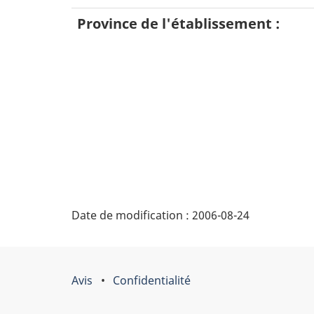
Province de l'établissement :
"
Date de modification :
2006-08-24
D
é
Avis
Confidentialité
Organisation
t
du