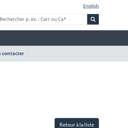
English
Rechercher
echercher
Rechercher
.
p.
x.
p.
ex.
:
arr
ex.
Carr
u
 contacter
ou
a*
Ca*
Carr
ou
Ca*
Retour à la liste