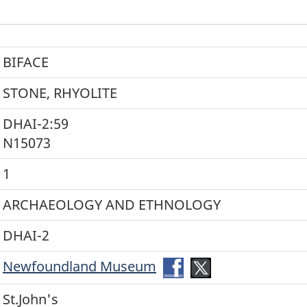
BIFACE
STONE, RHYOLITE
DHAI-2:59
N15073
1
ARCHAEOLOGY AND ETHNOLOGY
DHAI-2
Newfoundland Museum
Facebook-
Twitter-
Newfoundland
Newfoundland
St.John's
Museum
Museum