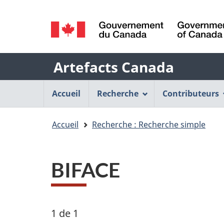
Sélection
de
/
la
Government
Nom
Artefacts Canada
of
langue
Canada
de
Menu
Accueil
Recherche
Contributeurs
l'application
de
Vous
Accueil
Recherche : Recherche simple
Web
navigation
êtes
principal
ici
BIFACE
:
1 de 1