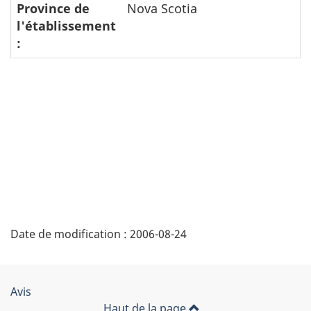
Province de
Nova Scotia
l'établissement
:
"
Date de modification :
2006-08-24
D
é
Organisation
Avis
t
Haut de la page