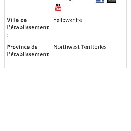
Prince
Princ
YouTube-
of
of
Prince
Wales
Wales
Ville de
Yellowknife
of
Northern
North
l'établissement
Wales
Heritage
Herit
:
Northern
Centre
Centr
Heritage
Province de
Northwest Territories
Centre
l'établissement
: