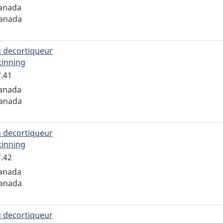
ADQCX.71.45.181
Canada
Canada
 decortiqueur
kinning
pour
l'enregistrement
7.41
ADQCX.70.147.41
Canada
Canada
 decortiqueur
kinning
pour
l'enregistrement
7.42
ADQCX.70.147.42
Canada
Canada
 decortiqueur