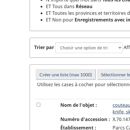
ET Tous dans
Réseau
ET Toutes les provinces et territoires
ET Non pour
Enregistrements avec 
Trier par
Aff
Créer une liste (max 1000)
L
Utilisez les cases à cocher pour sélectionn
'
o
b
Résultats
Numéro
1
Cocher
Ajouter
Données 
Nom de l'objet :
couteau
j
d'enregistrement
ou
ou
l'enregis
de
knife, s
e
décocher
enlever
la
Numéro d'accession :
X.70.14
t
la
l'objet
recherche
Établissement :
Parcs 
a