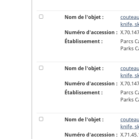
8
à
t
de
cocher
a
la
pour
10
Cocher
Nom de l'objet :
couteau
b
sélection
ajouter
ou
knife, s
l
ou
décocher
e
Numéro d'accession :
X.70.147
enlever
la
d
Établissement :
Parcs 
l'objet
boîte
'
Parks 
9
à
o
de
cocher
b
la
pour
j
11
Cocher
Nom de l'objet :
couteau
sélection
ajouter
e
ou
knife, s
ou
t
décocher
Numéro d'accession :
X.70.14
enlever
s
la
Établissement :
Parcs 
l'objet
.
boîte
Parks 
10
à
de
cocher
la
pour
12
Cocher
Nom de l'objet :
couteau
sélection
ajouter
ou
knife, s
ou
décocher
Numéro d'accession :
X.71.45