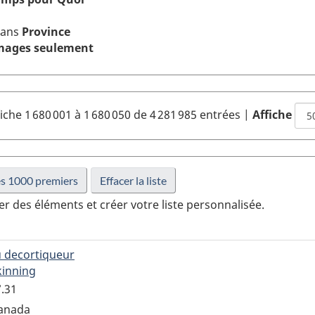
 dans
Province
images seulement
iche 1 680 001 à 1 680 050 de 4 281 985 entrées
|
Affiche
er des éléments et créer votre liste personnalisée.
de
 decortiqueur
trement
kinning
pour
l'enregistrement
7.31
ADQCX.70.147.31
Canada