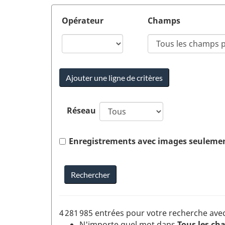
Critère
Opérateur
Champs
Table
d'entrées
Critère
des
1
critères
de
recherche
Réseau
Enregistrements avec images seuleme
4 281 985 entrées pour votre recherche ave
N'importe quel mot dans
Tous les ch