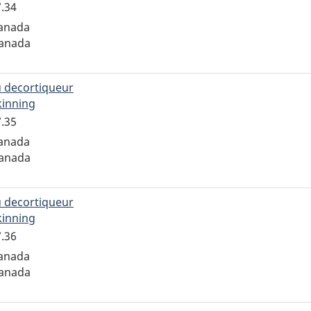
l'enregistrement
7.34
ADQCX.70.147.34
Canada
Canada
 decortiqueur
kinning
pour
l'enregistrement
7.35
ADQCX.70.147.35
Canada
Canada
 decortiqueur
kinning
pour
l'enregistrement
7.36
ADQCX.70.147.36
Canada
Canada