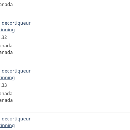
Canada
 decortiqueur
kinning
pour
l'enregistrement
7.32
ADQCX.70.147.32
Canada
Canada
 decortiqueur
kinning
pour
l'enregistrement
7.33
ADQCX.70.147.33
Canada
Canada
 decortiqueur
kinning
pour