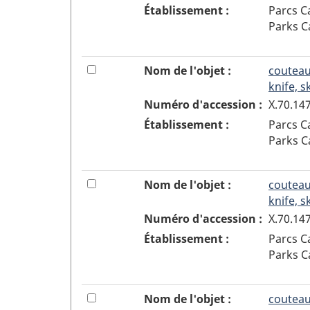
enlever
la
Établissement :
Parcs 
l'objet
boîte
Parks 
11
à
de
cocher
la
pour
13
Cocher
Nom de l'objet :
couteau
sélection
ajouter
ou
knife, s
ou
décocher
Numéro d'accession :
X.70.14
enlever
la
Établissement :
Parcs 
l'objet
boîte
Parks 
12
à
de
cocher
la
pour
14
Cocher
Nom de l'objet :
couteau
sélection
ajouter
ou
knife, s
ou
décocher
Numéro d'accession :
X.70.14
enlever
la
Établissement :
Parcs 
l'objet
boîte
Parks 
13
à
de
cocher
la
pour
15
Cocher
Nom de l'objet :
couteau
sélection