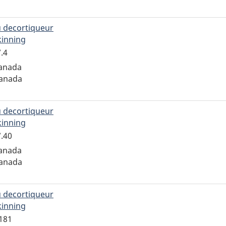
 decortiqueur
kinning
pour
l'enregistrement
.4
ADQCX.70.147.4
Canada
Canada
 decortiqueur
kinning
pour
l'enregistrement
7.40
ADQCX.70.147.40
Canada
Canada
 decortiqueur
kinning
pour
l'enregistrement
.181