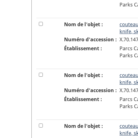
boîte
de la
Parks 
é
à
liste de
t
cocher
sélection
é
pour
2
Cocher
Nom de l'objet :
couteau
a
ajouter
ou
knife, s
j
ou
décocher
Numéro d'accession :
X.70.14
o
enlever
la
Établissement :
Parcs 
u
l'objet
boîte
Parks 
t
1
à
é
de
cocher
à
la
pour
3
Cocher
Nom de l'objet :
couteau
l
sélection
ajouter
ou
knife, s
a
ou
décocher
Numéro d'accession :
X.70.14
l
enlever
la
i
Établissement :
Parcs 
l'objet
boîte
s
Parks 
2
à
t
de
cocher
e
la
pour
4
Cocher
Nom de l'objet :
couteau
d
sélection
ajouter
ou
knife, s
e