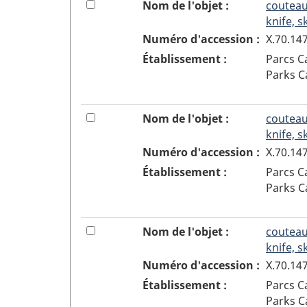
.
pour
7
Cocher
Nom de l'objet :
couteau
sélection
V
ajouter
ou
knife, s
o
ou
décocher
Numéro d'accession :
X.70.14
u
enlever
la
Établissement :
Parcs 
s
l'objet
boîte
Parks 
ê
6
à
t
de
cocher
e
la
pour
8
Cocher
Nom de l'objet :
couteau
s
sélection
ajouter
ou
knife, s
a
ou
décocher
Numéro d'accession :
X.70.14
u
enlever
la
Établissement :
Parcs 
d
l'objet
boîte
Parks 
é
7
à
b
de
cocher
u
la
pour
9
Cocher
Nom de l'objet :
couteau
t
sélection
ajouter
ou
knife, s
d
ou
décocher
Numéro d'accession :
X.70.14
e
enlever
la
l
Établissement :
Parcs 
l'objet
boîte
a
Parks 