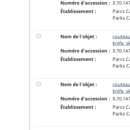
ou
décocher
Numéro d'accession :
X.70.14
s
enlever
la
é
Établissement :
Parcs 
l'objet
boîte
l
Parks 
3
à
e
de
cocher
c
la
pour
5
Cocher
t
Nom de l'objet :
couteau
sélection
ajouter
ou
i
knife, s
ou
décocher
o
Numéro d'accession :
X.70.14
enlever
la
n
Établissement :
Parcs 
l'objet
boîte
a
Parks 
4
à
v
de
cocher
e
la
pour
c
6
Cocher
Nom de l'objet :
couteau
sélection
ajouter
s
ou
knife, s
ou
u
décocher
Numéro d'accession :
X.70.14
enlever
c
la
Établissement :
Parcs 
l'objet
c
boîte
Parks 
5
è
à
de
s
cocher
la