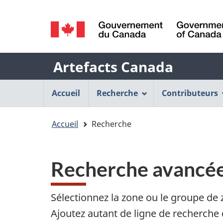
Sélection
de
/
la
Government
Nom
Artefacts Canada
of
langue
Canada
de
Menu
Accueil
Recherche
Contributeurs
l'application
de
Vous
Accueil
Recherche
Web
navigation
êtes
principal
ici
Recherche avancé
:
Sélectionnez la zone ou le groupe de 
Ajoutez autant de ligne de recherche 