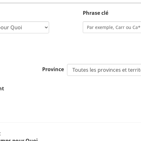
Phrase clé
Province
nt
c
amps pour Quoi