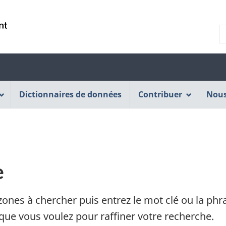
Passer
Passer
Passer
au
à
à
R
contenu
« À
la
p
principal
propos
version
e
de
HTML
:
cette
simplifiée
C
application
o
Dictionnaires de données
Web »
Contribuer
Nous
C
:
e
zones à chercher puis entrez le mot clé ou la phr
que vous voulez pour raffiner votre recherche.