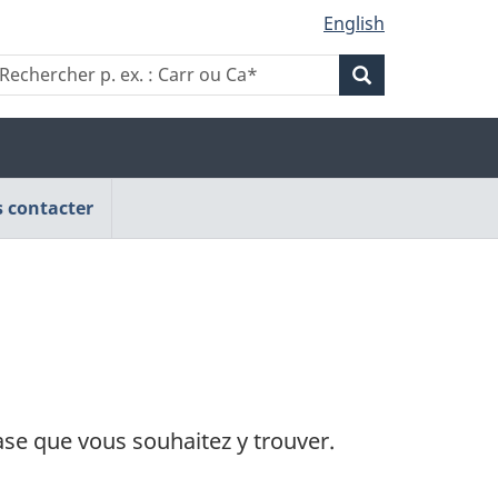
English
Rechercher
echercher
Rechercher
.
p.
x.
p.
ex.
:
arr
ex.
Carr
u
 contacter
ou
a*
Ca*
Carr
ou
Ca*
ase que vous souhaitez y trouver.