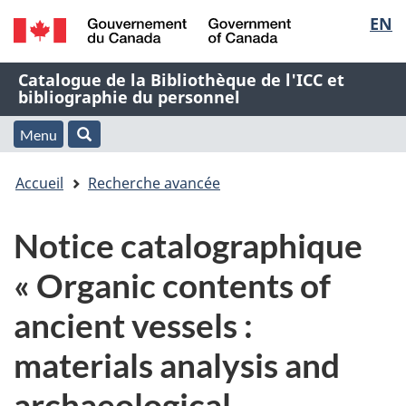
Sélec
EN
Passer
Passer
Passer
au
à
à
de
/
contenu
« À
la
Nom
Catalogue de la Bibliothèque de l'ICC et
Government
principal
propos
version
bibliographie du personnel
la
of
de
HTML
de
Canada
cette
simplifiée
Menu
langu
Menu
Rechercher
application
l'application
Vous
Web »
et
Accueil
Recherche avancée
Web
êtes
recherche
Notice catalographique
ici
« Organic contents of
:
ancient vessels :
materials analysis and
archaeological