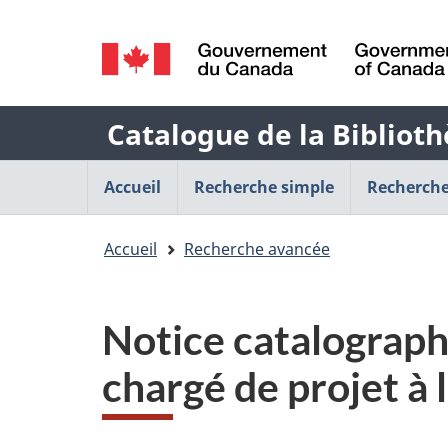
Sélection
de
/
la
Government
Nom
Catalogue de la Biblioth
of
langue
Canada
de
Menu
Accueil
Recherche simple
Recherche
l'application
de
Vous
Accueil
Recherche avancée
Web
navigation
êtes
principal
ici
Notice catalographi
:
chargé de projet à l