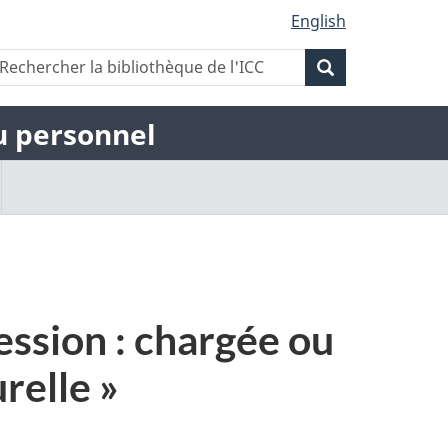
English
Rechercher
echercher
Rechercher
a
la
ibliothèque
la
bibliothèque
du personnel
e
de
'ICC
bibliothèque
l'ICC
de
l'ICC
ession : chargée ou
relle »