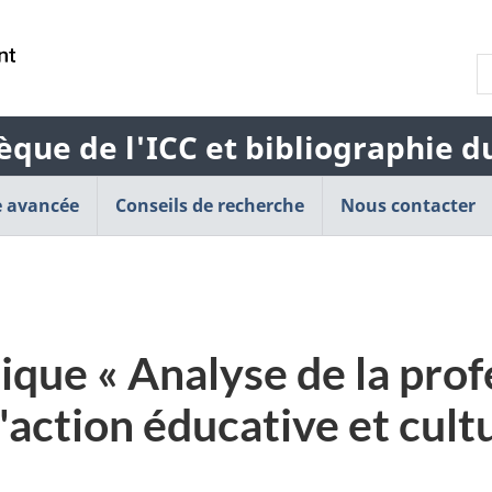
Passer
Passer
Passer
au
à
à
R
contenu
« À
la
l
principal
propos
version
b
de
HTML
èque de l'ICC et bibliographie 
d
cette
simplifiée
l
application
 avancée
Conseils de recherche
Web »
Nous contacter
que « Analyse de la prof
'action éducative et cultu