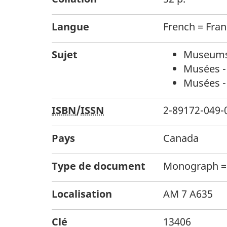
Langue
French = Fran
Sujet
Museums 
Musées -
Musées - 
ISBN
/
ISSN
2-89172-049-
Pays
Canada
Type de document
Monograph =
Localisation
AM 7 A635
Clé
13406