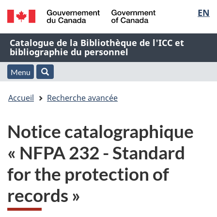
Sélec
EN
Passer
Passer
Passer
au
à
à
de
/
contenu
« À
la
Nom
Catalogue de la Bibliothèque de l'ICC et
Government
principal
propos
version
bibliographie du personnel
la
of
de
HTML
de
Canada
cette
simplifiée
Menu
langu
Menu
Rechercher
application
l'application
Vous
Web »
et
Accueil
Recherche avancée
Web
êtes
recherche
Notice catalographique
ici
« NFPA 232 - Standard
:
for the protection of
records »