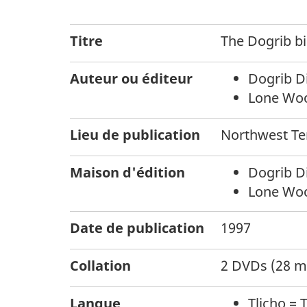
Titre
The Dogrib b
Auteur ou éditeur
Dogrib Di
Lone Wool
Lieu de publication
Northwest Ter
Maison d'édition
Dogrib Di
Lone Wool
Date de publication
1997
Collation
2 DVDs (28 mi
Langue
Tlicho = 