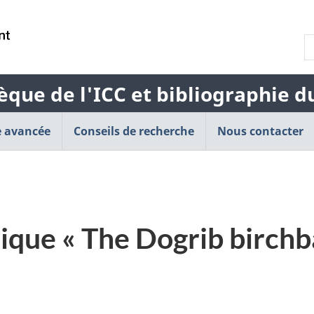
Passer
Passer
Passer
au
à
à
R
contenu
« À
la
l
principal
propos
version
b
de
HTML
èque de l'ICC et bibliographie 
d
cette
simplifiée
l
application
 avancée
Conseils de recherche
Web »
Nous contacter
ique « The Dogrib birchb