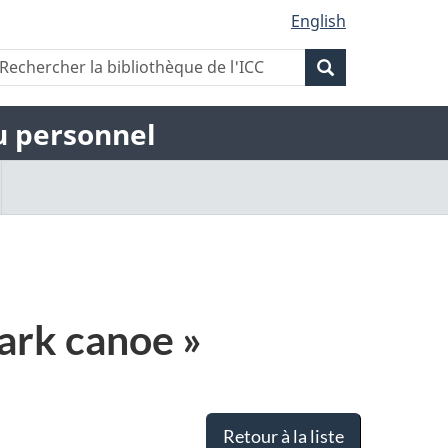
English
Rechercher
echercher
Rechercher
a
la
ibliothèque
la
bibliothèque
du personnel
e
de
'ICC
bibliothèque
l'ICC
de
l'ICC
ark canoe »
Retour à la liste