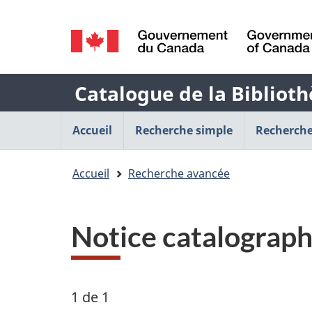
Sélection
de
/
la
Government
Nom
Catalogue de la Biblioth
of
langue
Canada
de
Menu
Accueil
Recherche simple
Recherche
l'application
de
Vous
Accueil
Recherche avancée
Web
navigation
êtes
principal
ici
Notice catalograph
:
1 de 1