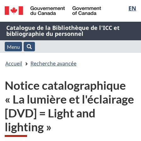
Sélec
EN
Passer
Passer
Passer
au
à
à
de
/
contenu
« À
la
Nom
Catalogue de la Bibliothèque de l'ICC et
Government
principal
propos
version
bibliographie du personnel
la
of
de
HTML
de
Canada
cette
simplifiée
Menu
langu
Menu
Rechercher
application
l'application
Vous
Web »
et
Accueil
Recherche avancée
Web
êtes
recherche
Notice catalographique
ici
« La lumière et l'éclairage
:
[DVD] = Light and
lighting »