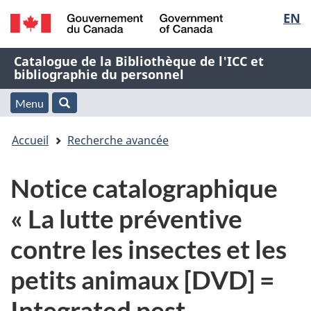
Sélec
EN
Passer
Passer
Passer
au
à
à
de
/
contenu
« À
la
Nom
Catalogue de la Bibliothèque de l'ICC et
Government
principal
propos
version
bibliographie du personnel
la
of
de
HTML
de
Canada
cette
simplifiée
Menu
langu
Menu
Rechercher
application
l'application
Vous
Web »
et
Accueil
Recherche avancée
Web
êtes
recherche
Notice catalographique
ici
« La lutte préventive
:
contre les insectes et les
petits animaux [DVD] =
Integrated pest