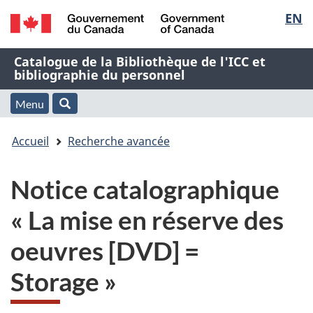
Sélec
EN
Passer
Passer
Passer
au
à
à
de
/
contenu
« À
la
Nom
Catalogue de la Bibliothèque de l'ICC et
Government
principal
propos
version
bibliographie du personnel
la
of
de
HTML
de
Canada
cette
simplifiée
Menu
langu
Menu
Rechercher
application
l'application
Vous
Web »
et
Accueil
Recherche avancée
Web
êtes
recherche
Notice catalographique
ici
« La mise en réserve des
:
oeuvres [DVD] =
Storage »