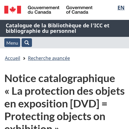
Sélec
EN
Passer
Passer
Passer
au
à
à
de
/
contenu
« À
la
Nom
Catalogue de la Bibliothèque de l'ICC et
Government
principal
propos
version
bibliographie du personnel
la
of
de
HTML
de
Canada
cette
simplifiée
Menu
langu
Menu
Rechercher
application
l'application
Vous
Web »
et
Accueil
Recherche avancée
Web
êtes
recherche
Notice catalographique
ici
« La protection des objets
:
en exposition [DVD] =
Protecting objects on
exhibition »