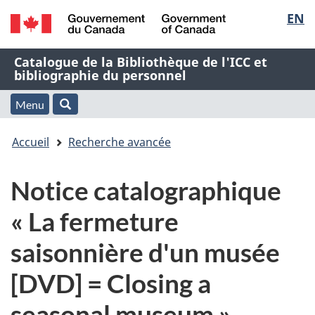
Sélec
EN
Passer
Passer
Passer
au
à
à
de
/
contenu
« À
la
Nom
Catalogue de la Bibliothèque de l'ICC et
Government
principal
propos
version
bibliographie du personnel
la
of
de
HTML
de
Canada
cette
simplifiée
Menu
langu
Menu
Rechercher
application
l'application
Vous
Web »
et
Accueil
Recherche avancée
Web
êtes
recherche
Notice catalographique
ici
« La fermeture
:
saisonnière d'un musée
[DVD] = Closing a
seasonal museum »