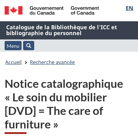
Sélec
EN
Passer
Passer
Passer
au
à
à
de
/
contenu
« À
la
Nom
Catalogue de la Bibliothèque de l'ICC et
Government
principal
propos
version
bibliographie du personnel
la
of
de
HTML
de
Canada
cette
simplifiée
Menu
langu
Menu
Rechercher
application
l'application
Vous
Web »
et
Accueil
Recherche avancée
Web
êtes
recherche
Notice catalographique
ici
« Le soin du mobilier
:
[DVD] = The care of
furniture »