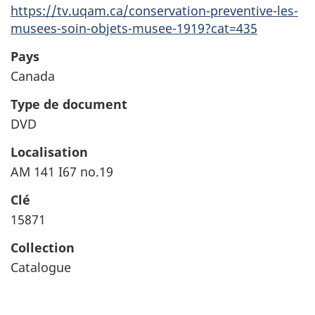
https://tv.uqam.ca/conservation-preventive-les-
musees-soin-objets-musee-1919?cat=435
Pays
Canada
Type de document
DVD
Localisation
AM 141 I67 no.19
Clé
15871
Collection
Catalogue