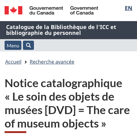
Sélec
EN
Passer
Passer
Passer
au
à
à
de
/
contenu
« À
la
Nom
Catalogue de la Bibliothèque de l'ICC et
Government
principal
propos
version
bibliographie du personnel
la
of
de
HTML
de
Canada
cette
simplifiée
Menu
langu
Menu
Rechercher
application
l'application
Vous
Web »
et
Accueil
Recherche avancée
Web
êtes
recherche
Notice catalographique
ici
« Le soin des objets de
:
musées [DVD] = The care
of museum objects »