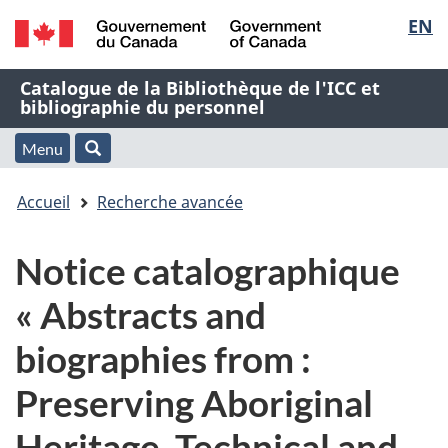
Sélec
EN
Passer
Passer
Passer
au
à
à
de
/
contenu
« À
la
Nom
Catalogue de la Bibliothèque de l'ICC et
Government
principal
propos
version
bibliographie du personnel
la
of
de
HTML
de
Canada
cette
simplifiée
Menu
langu
Menu
Rechercher
application
l'application
Vous
Web »
et
Accueil
Recherche avancée
Web
êtes
recherche
Notice catalographique
ici
« Abstracts and
:
biographies from :
Preserving Aboriginal
Heritage, Technical and