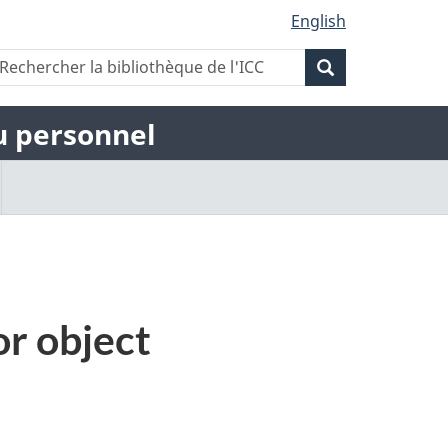
English
Rechercher
echercher
Rechercher
a
la
ibliothèque
la
bibliothèque
du personnel
e
de
'ICC
bibliothèque
l'ICC
de
l'ICC
or object