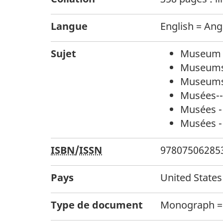
Langue
English = Ang
Sujet
Museum c
Museums 
Museums 
Musées--
Musées - 
Musées - 
ISBN
/
ISSN
97807506285
Pays
United States
Type de document
Monograph =