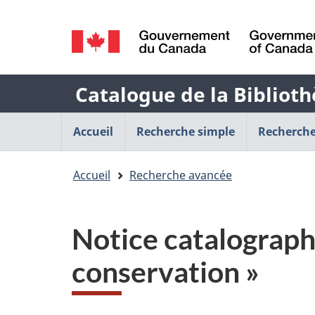
Sélection
de
/
la
Government
Nom
Catalogue de la Biblioth
of
langue
Canada
de
Menu
Accueil
Recherche simple
Recherche
l'application
de
Vous
Accueil
Recherche avancée
Web
navigation
êtes
principal
ici
Notice catalograph
:
conservation »