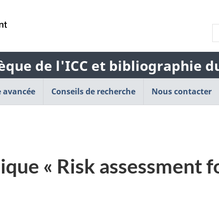
Passer
Passer
Passer
au
à
à
R
contenu
« À
la
l
principal
propos
version
b
de
HTML
èque de l'ICC et bibliographie 
d
cette
simplifiée
l
application
 avancée
Conseils de recherche
Web »
Nous contacter
ique « Risk assessment f