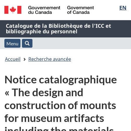
Sélec
EN
Passer
Passer
Passer
au
à
à
de
/
contenu
« À
la
Nom
Catalogue de la Bibliothèque de l'ICC et
Government
principal
propos
version
bibliographie du personnel
la
of
de
HTML
de
Canada
cette
simplifiée
Menu
langu
Menu
Rechercher
application
l'application
Vous
Web »
et
Accueil
Recherche avancée
Web
êtes
recherche
Notice catalographique
ici
« The design and
:
construction of mounts
for museum artifacts
including the materials