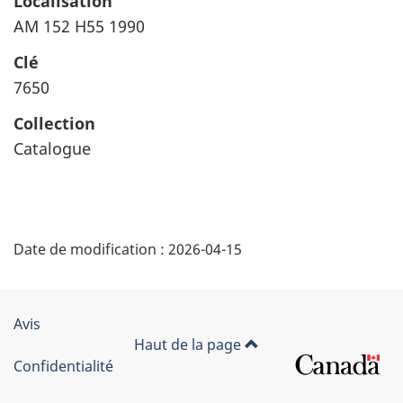
Localisation
AM 152 H55 1990
Clé
7650
Collection
Catalogue
"
Date de modification :
2026-04-15
D
é
Organisation
Avis
t
Haut de la page
du
Confidentialité
a
gouvernement