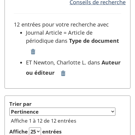
Conseils de recherche
12 entrées pour votre recherche avec
Journal Article = Article de
périodique dans
Type de document
Supprimer
"Journal
ET Newton, Charlotte L. dans
Auteur
Article
ou éditeur
=
Supprimer
Article
"Newton,
de
Charlotte
périodique"
L."
dans
dans
Trier par
Type
Auteur
de
ou
Affiche 1 à 12 de 12 entrées
document
éditeur
et
et
Affiche
entrées
rafraîchir