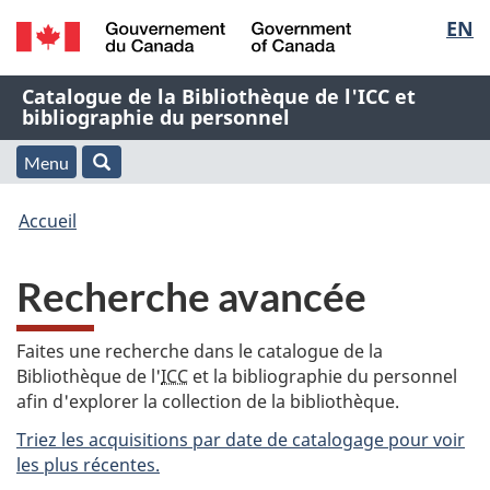
Sélec
EN
Passer
Passer
Passer
au
à
à
de
/
contenu
« À
la
Nom
Catalogue de la Bibliothèque de l'ICC et
Government
principal
propos
version
bibliographie du personnel
la
of
de
HTML
de
Canada
cette
simplifiée
Menu
langu
Menu
Rechercher
application
l'application
Vous
Web »
et
Accueil
Web
êtes
recherche
Recherche avancée
ici
:
Faites une recherche dans le catalogue de la
Bibliothèque de l'
ICC
et la bibliographie du personnel
afin d'explorer la collection de la bibliothèque.
Triez les acquisitions par date de catalogage pour voir
les plus récentes.