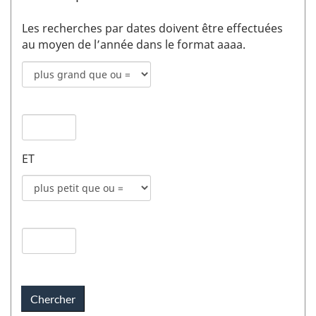
Les recherches par dates doivent être effectuées
au moyen de l’année dans le format aaaa.
Mode
de
recherche
Date
pour
de
date
publication
de
ET
1
publication
champs
Mode
1
de
recherche
Date
pour
de
date
publication
de
2
publication
champs
2