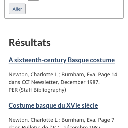
rafraîchir
la
la
recherche
recherche
Résultats
A sixteenth-century Basque costume
Newton, Charlotte L.; Burnham, Eva. Page 14
dans CCI Newsletter, December 1987.
PER (Staff Bibliography)
Costume basque du XVIe siècle
Newton, Charlotte L.; Burnham, Eva. Page 7
dans Bulletin de l'ICC, décembre 1987.