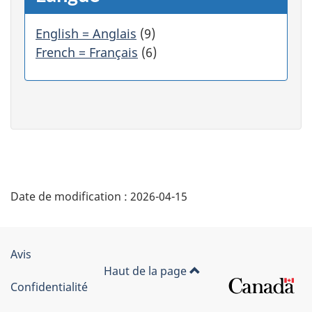
u
e
r
English = Anglais
(9)
s
French = Français
(6)
u
r
u
n
e
c
a
t
"
é
Date de modification :
2026-04-15
g
D
o
r
é
i
Organisation
Avis
e
t
Haut de la page
du
f
Confidentialité
i
a
gouvernement
l