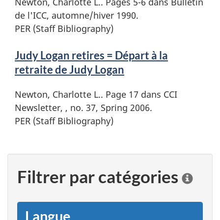
Newton, Charlotte L.. Pages 5-6 dans Bulletin
de l'ICC, automne/hiver 1990.
PER (Staff Bibliography)
Judy Logan retires = Départ à la
retraite de Judy Logan
Newton, Charlotte L.. Page 17 dans CCI
Newsletter, , no. 37, Spring 2006.
PER (Staff Bibliography)
Filtrer par catégories
C
l
i
q
Langue