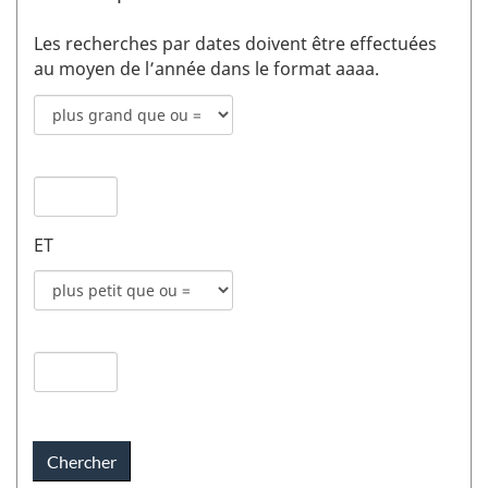
Les recherches par dates doivent être effectuées
au moyen de l’année dans le format aaaa.
Mode
de
recherche
Date
pour
de
date
publication
de
ET
1
publication
champs
Mode
1
de
recherche
Date
pour
de
date
publication
de
2
publication
champs
2