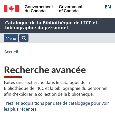
Sélec
EN
Passer
Passer
Passer
au
à
à
de
/
contenu
« À
la
Nom
Catalogue de la Bibliothèque de l'ICC et
Government
principal
propos
version
bibliographie du personnel
la
of
de
HTML
de
Canada
cette
simplifiée
Menu
langu
Menu
Rechercher
application
l'application
Vous
Web »
et
Accueil
Web
êtes
recherche
Recherche avancée
ici
:
Faites une recherche dans le catalogue de la
Bibliothèque de l'
ICC
et la bibliographie du personnel
afin d'explorer la collection de la bibliothèque.
Triez les acquisitions par date de catalogage pour voir
les plus récentes.