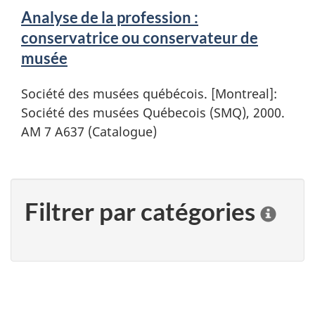
Analyse de la profession :
conservatrice ou conservateur de
musée
Société des musées québécois. [Montreal]:
Société des musées Québecois (SMQ), 2000.
AM 7 A637 (Catalogue)
Filtrer par catégories
C
l
i
q
u
e
r
"