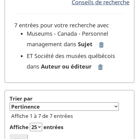
Conseils de recherche
7 entrées pour votre recherche avec
Museums - Canada - Personnel
management dans
Sujet
Supprimer
"Museums
ET Société des musées québécois
-
dans
Auteur ou éditeur
Canada
Supprimer
-
"Société
Personnel
des
management"
musées
dans
québécois"
Trier par
Sujet
dans
et
Auteur
Affiche 1 à 7 de 7 entrées
rafraîchir
ou
la
éditeur
Affiche
entrées
recherche
et
rafraîchir