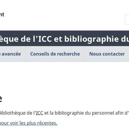
Passer
Passer
Passer
au
à
à
R
contenu
« À
la
l
principal
propos
version
b
de
HTML
èque de l'ICC et bibliographie 
d
cette
simplifiée
l
application
 avancée
Conseils de recherche
Web »
Nous contacter
e
ibliothèque de l'
ICC
et la bibliographie du personnel afin d'
pour voir les plus récentes.