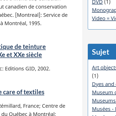
DVD
(1)
tut canadien de conservation
Monograp
ébec. [Montreal]: Service de
Video = V
 à Montréal, 1995.
tique de teinture
Sujet
e et XXe siècle
Art object
c: Editions GID, 2002.
(1)
Dyes and 
 care of textiles
Museum c
Museums 
Rémillard, France; Centre de
Musées - 
é du Québec à Montréal;