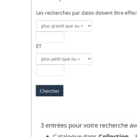
Les recherches par dates doivent être effe
Mode
de
recherche
Date
pour
ET
de
date
publication
Mode
de
1
de
publication
recherche
champs
Date
pour
1
de
date
publication
de
2
publication
champs
2
3 entrées pour votre recherche av
Catalogue dans
Collection