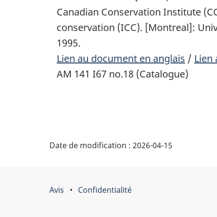
Canadian Conservation Institute (CC
conservation (ICC). [Montreal]: Uni
1995.
Lien au document en anglais
/
Lien
AM 141 I67 no.18 (Catalogue)
"
Date de modification :
2026-04-15
D
é
Avis
Confidentialité
Organisation
t
du