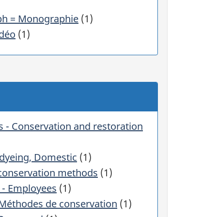
r
h = Monographie
(1)
s
u
idéo
(1)
r
u
n
e
c
a
t
s - Conservation and restoration
é
g
o
dyeing, Domestic
(1)
r
onservation methods
(1)
i
- Employees
(1)
e
f
Méthodes de conservation
(1)
i