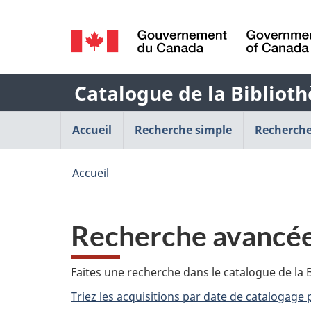
Sélection
de
/
la
Government
Nom
Catalogue de la Biblioth
of
langue
Canada
de
Menu
Accueil
Recherche simple
Recherche
l'application
de
Vous
Accueil
Web
navigation
êtes
principal
ici
Recherche avancé
:
Faites une recherche dans le catalogue de la B
Triez les acquisitions par date de catalogage 