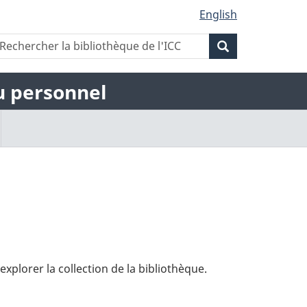
English
Rechercher
echercher
Rechercher
a
la
ibliothèque
la
bibliothèque
du personnel
e
de
'ICC
bibliothèque
l'ICC
de
l'ICC
explorer la collection de la bibliothèque.