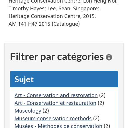
Heritage Conservation Centre; Loh Heng Noi;
Timothy Hayes; Lee, Sean. Singapore:
Heritage Conservation Centre, 2015.
AM 141 H47 2015 (Catalogue)
Filtrer par catégories
C
l
i
q
Sujet
u
e
r
Art - Conservation and restoration
(2)
s
Art - Conservation et restauration
(2)
u
Museology
(2)
r
Museum conservation methods
(2)
u
Musées - Méthodes de conservation
(2)
n