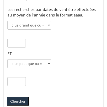
Les recherches par dates doivent être effectuées
au moyen de l’année dans le format aaaa.
Mode
de
recherche
Date
pour
de
date
publication
de
ET
1
publication
champs
Mode
1
de
recherche
Date
pour
de
date
publication
de
2
publication
champs
2