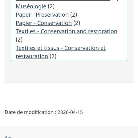
e
Muséologie
(2)
c
Paper - Preservation
(2)
a
Papier - Conservation
(2)
t
Textiles - Conservation and restoration
é
g
(2)
o
Textiles et tissus - Conservation et
r
restauration
(2)
i
e
f
i
l
t
r
"
e
Date de modification :
2026-04-15
r
D
a
a
é
u
Avis