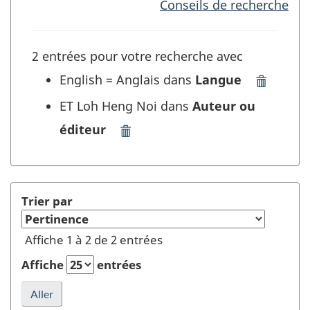
Conseils de recherche
2 entrées pour votre recherche avec
English = Anglais dans
Langue
Supprim
"English
ET Loh Heng Noi dans
Auteur ou
=
éditeur
Anglais"
Supprimer
dans
"Loh
Langue
Heng
et
Noi"
rafraîchir
dans
Trier par
la
Auteur
recherch
ou
Affiche 1 à 2 de 2 entrées
éditeur
et
Affiche
entrées
rafraîchir
la
recherche