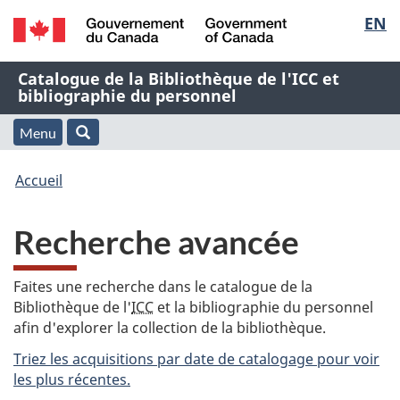
Sélec
EN
Passer
Passer
Passer
au
à
à
de
/
contenu
« À
la
Nom
Catalogue de la Bibliothèque de l'ICC et
Government
principal
propos
version
bibliographie du personnel
la
of
de
HTML
de
Canada
cette
simplifiée
Menu
langu
Menu
Rechercher
application
l'application
Vous
Web »
et
Accueil
Web
êtes
recherche
Recherche avancée
ici
:
Faites une recherche dans le catalogue de la
Bibliothèque de l'
ICC
et la bibliographie du personnel
afin d'explorer la collection de la bibliothèque.
Triez les acquisitions par date de catalogage pour voir
les plus récentes.