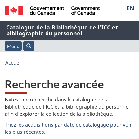
Sélec
EN
Passer
Passer
Passer
au
à
à
de
/
contenu
« À
la
Nom
Catalogue de la Bibliothèque de l'ICC et
Government
principal
propos
version
bibliographie du personnel
la
of
de
HTML
de
Canada
cette
simplifiée
Menu
langu
Menu
Rechercher
application
l'application
Vous
Web »
et
Accueil
Web
êtes
recherche
Recherche avancée
ici
:
Faites une recherche dans le catalogue de la
Bibliothèque de l'
ICC
et la bibliographie du personnel
afin d'explorer la collection de la bibliothèque.
Triez les acquisitions par date de catalogage pour voir
les plus récentes.