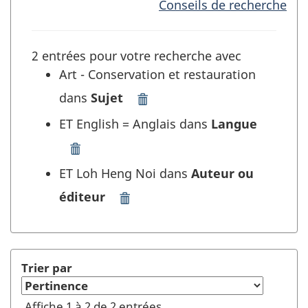
Conseils de recherche
2 entrées pour votre recherche avec
Art - Conservation et restauration
dans
Sujet
Supprimer
"Art
ET English = Anglais dans
Langue
-
Conservation
Supprimer
et
"English
ET Loh Heng Noi dans
Auteur ou
restauration"
=
dans
éditeur
Anglais"
Supprimer
Sujet
dans
"Loh
et
Langue
Heng
rafraîchir
et
Noi"
la
rafraîchir
dans
Trier par
recherche
la
Auteur
recherche
ou
Affiche 1 à 2 de 2 entrées