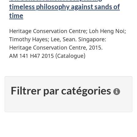
timeless philosophy against sands of
time
Heritage Conservation Centre; Loh Heng Noi;
Timothy Hayes; Lee, Sean. Singapore:
Heritage Conservation Centre, 2015.
AM 141 H47 2015 (Catalogue)
Filtrer par catégories
C
l
i
q
u
e
r
"