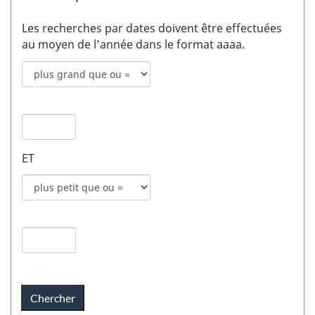
Les recherches par dates doivent être effectuées
au moyen de l’année dans le format aaaa.
Mode
de
recherche
Date
pour
de
date
publication
de
ET
1
publication
champs
Mode
1
de
recherche
Date
pour
de
date
publication
de
2
publication
champs
2