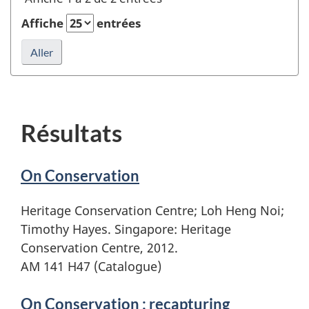
éditeur
et
Affiche
entrées
rafraîchir
la
recherche
Résultats
On Conservation
Heritage Conservation Centre; Loh Heng Noi;
Timothy Hayes. Singapore: Heritage
Conservation Centre, 2012.
AM 141 H47 (Catalogue)
On Conservation : recapturing