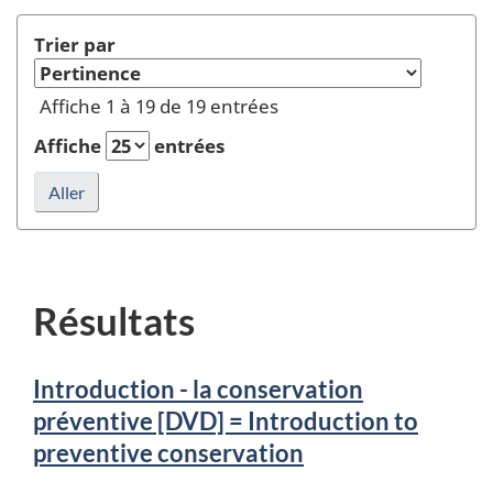
Institute
recherche
(CCI)
Trier par
=
Institut
Affiche 1 à 19 de 19 entrées
canadien
de
Affiche
entrées
conservation
(ICC)"
dans
Auteur
ou
éditeur
Résultats
et
rafraîchir
la
Introduction - la conservation
recherche
préventive [DVD] = Introduction to
preventive conservation