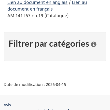
Lien au document en anglais
/
Lien au
document en français
AM 141 I67 no.19 (Catalogue)
Filtrer par catégories
C
l
i
q
u
e
r
"
s
Date de modification :
2026-04-15
D
u
r
é
u
n
Organisation
Avis
e