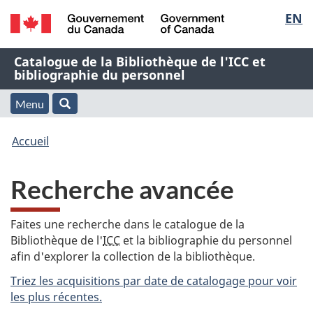
Sélec
EN
Passer
Passer
Passer
au
à
à
de
/
contenu
« À
la
Nom
Catalogue de la Bibliothèque de l'ICC et
Government
principal
propos
version
bibliographie du personnel
la
of
de
HTML
de
Canada
cette
simplifiée
Menu
langu
Menu
Rechercher
application
l'application
Vous
Web »
et
Accueil
Web
êtes
recherche
Recherche avancée
ici
:
Faites une recherche dans le catalogue de la
Bibliothèque de l'
ICC
et la bibliographie du personnel
afin d'explorer la collection de la bibliothèque.
Triez les acquisitions par date de catalogage pour voir
les plus récentes.