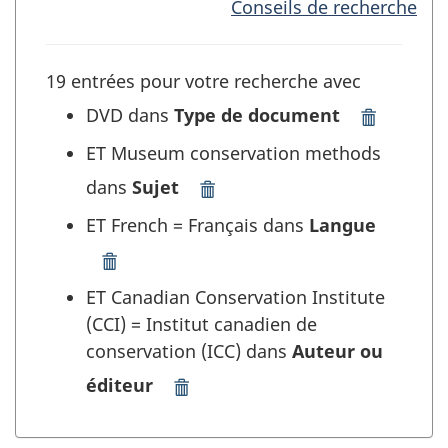
Conseils de recherche
19 entrées pour votre recherche avec
DVD dans
Type de document
Supprimer
"DVD"
ET Museum conservation methods
dans
dans
Sujet
Type
Supprimer
de
"Museum
ET French = Français dans
Langue
document
conservation
et
methods"
Supprimer
rafraîchir
dans
"French
ET Canadian Conservation Institute
la
Sujet
=
(CCI) = Institut canadien de
recherche
et
Français"
conservation (ICC) dans
Auteur ou
rafraîchir
dans
la
Langue
éditeur
Supprimer
recherche
et
"Canadian
rafraîchir
Conservation
la