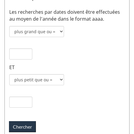
Les recherches par dates doivent être effectuées
au moyen de l’année dans le format aaaa.
Mode
de
recherche
Date
pour
de
date
publication
de
ET
1
publication
champs
Mode
1
de
recherche
Date
pour
de
date
publication
de
2
publication
champs
2