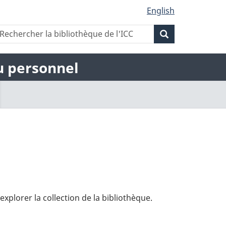
English
Rechercher
echercher
Rechercher
a
la
ibliothèque
la
bibliothèque
du personnel
e
de
'ICC
bibliothèque
l'ICC
de
l'ICC
explorer la collection de la bibliothèque.