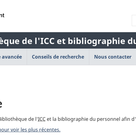
Passer
Passer
Passer
au
à
à
R
contenu
« À
la
l
principal
propos
version
b
de
HTML
èque de l'ICC et bibliographie 
d
cette
simplifiée
l
application
 avancée
Conseils de recherche
Web »
Nous contacter
e
ibliothèque de l'
ICC
et la bibliographie du personnel afin d'
pour voir les plus récentes.