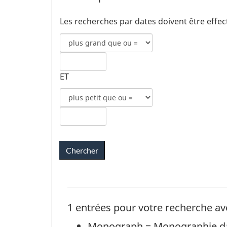
Les recherches par dates doivent être effe
Mode
de
recherche
Date
pour
ET
de
date
publication
Mode
de
1
de
publication
recherche
champs
Date
pour
1
de
date
publication
de
2
publication
champs
2
1 entrées pour votre recherche av
Monograph = Monographie 