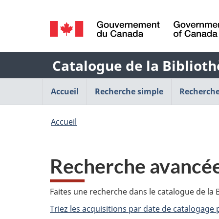
Sélection
de
/
la
Government
Nom
Catalogue de la Biblioth
of
langue
Canada
de
Menu
Accueil
Recherche simple
Recherche
l'application
de
Vous
Accueil
Web
navigation
êtes
principal
ici
Recherche avancé
:
Faites une recherche dans le catalogue de la B
Triez les acquisitions par date de catalogage 