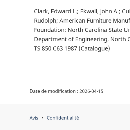
Clark, Edward L.; Ekwall, John A.; Cu
Rudolph; American Furniture Manufa
Foundation; North Carolina State Uni
Department of Engineering, North Ca
TS 850 C63 1987 (Catalogue)
"
Date de modification :
2026-04-15
D
é
Avis
Confidentialité
Organisation
t
du