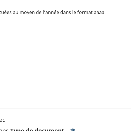
ctuées au moyen de l’année dans le format aaaa.
ec
dans
Type de document