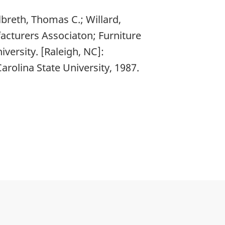
lbreth, Thomas C.; Willard,
cturers Associaton; Furniture
versity. [Raleigh, NC]:
rolina State University, 1987.