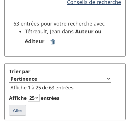
Conseils de recherche
63 entrées pour votre recherche avec
Tétreault, Jean dans
Auteur ou
éditeur
Supprimer
"Tétreault,
Jean"
dans
Auteur
Trier par
ou
éditeur
Affiche 1 à 25 de 63 entrées
et
rafraîchir
Affiche
entrées
la
recherche