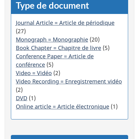
e
Type de document
c
a
t
Journal Article = Article de périodique
é
(27)
g
Monograph = Monographie
(20)
o
r
Book Chapter = Chapitre de livre
(5)
i
Conference Paper = Article de
e
conférence
(5)
f
Video = Vidéo
(2)
i
Video Recording = Enregistrement vidéo
l
t
(2)
r
DVD
(1)
e
Online article = Article électronique
(1)
r
a
a
u
t