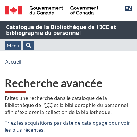
Sélec
EN
Passer
Passer
Passer
au
à
à
de
/
contenu
« À
la
Nom
Catalogue de la Bibliothèque de l'ICC et
Government
principal
propos
version
bibliographie du personnel
la
of
de
HTML
de
Canada
cette
simplifiée
Menu
langu
Menu
Rechercher
application
l'application
Vous
Web »
et
Accueil
Web
êtes
recherche
Recherche avancée
ici
:
Faites une recherche dans le catalogue de la
Bibliothèque de l'
ICC
et la bibliographie du personnel
afin d'explorer la collection de la bibliothèque.
Triez les acquisitions par date de catalogage pour voir
les plus récentes.