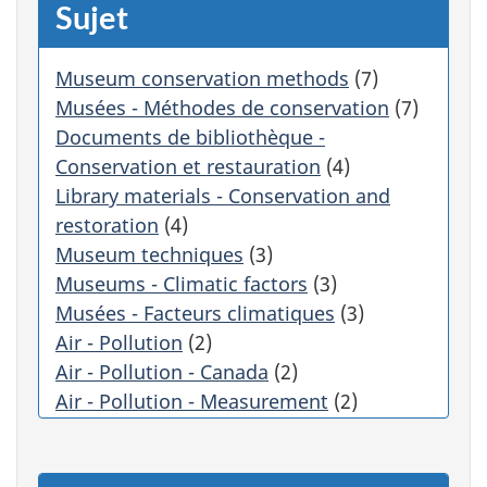
Sujet
o
m
a
Museum conservation methods
(7)
t
Musées - Méthodes de conservation
(7)
i
q
Documents de bibliothèque -
u
Conservation et restauration
(4)
e
Library materials - Conservation and
m
restoration
(4)
e
Museum techniques
(3)
n
t
Museums - Climatic factors
(3)
l
Musées - Facteurs climatiques
(3)
e
Air - Pollution
(2)
s
Air - Pollution - Canada
(2)
r
é
Air - Pollution - Measurement
(2)
s
Air - Pollution - Mesure
(2)
u
Air - Qualité - Gestion
(2)
l