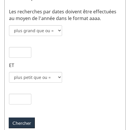
Les recherches par dates doivent être effectuées
au moyen de l’année dans le format aaaa.
Mode
de
recherche
Date
pour
de
date
publication
de
ET
1
publication
champs
Mode
1
de
recherche
Date
pour
de
date
publication
de
2
publication
champs
2