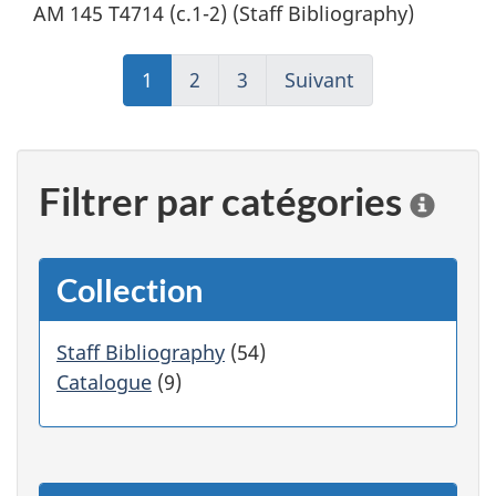
AM 145 T4714 (c.1-2) (Staff Bibliography)
1
(actuel)
2
Aller
3
Aller
Suivant
Aller
à
à
à
la
la
la
page
page
Filtrer par catégories
page
2
3
C
1
l
i
q
Collection
u
e
r
Staff Bibliography
(54)
s
Catalogue
(9)
u
r
u
n