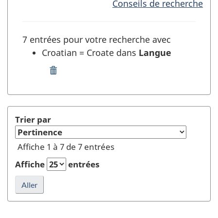
Conseils de recherche
7 entrées pour votre recherche avec
Croatian = Croate dans
Langue
Supprimer
"Croatian
=
Croate"
dans
Trier par
Langue
et
Affiche 1 à 7 de 7 entrées
rafraîchir
la
Affiche
entrées
recherche