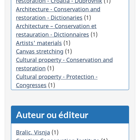
restoration - Croatia - Dubrovnik
(1)
g
Architecture - Conservation and
o
r
restoration - Dictionaries
(1)
i
Architecture – Conservation et
e
restauration - Dictionnaires
(1)
f
Artists' materials
(1)
i
Canvas stretching
(1)
l
t
Cultural property - Conservation and
r
restoration
(1)
e
Cultural property - Protection -
r
Congresses
(1)
a
a
Historic buildings - Canada -
u
Conservation and restoration -
t
Dictionaries
(1)
Auteur ou éditeur
o
Historic preservation - Croatia -
m
Congresses
(1)
a
Bralic, Visnja
(1)
t
Historic preservation - Planning
(1)