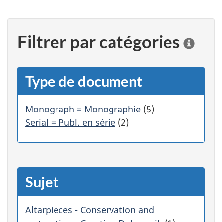
Filtrer par catégories
C
l
i
q
Type de document
u
e
r
Monograph = Monographie
(5)
s
Serial = Publ. en série
(2)
u
r
u
n
e
Sujet
c
a
t
Altarpieces - Conservation and
é