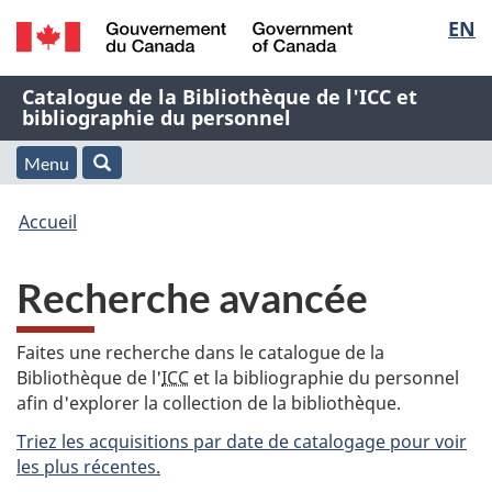
Sélec
EN
Passer
Passer
Passer
au
à
à
de
/
contenu
« À
la
Nom
Catalogue de la Bibliothèque de l'ICC et
Government
principal
propos
version
bibliographie du personnel
la
of
de
HTML
de
Canada
cette
simplifiée
Menu
langu
Menu
Rechercher
application
l'application
Vous
Web »
et
Accueil
Web
êtes
recherche
Recherche avancée
ici
:
Faites une recherche dans le catalogue de la
Bibliothèque de l'
ICC
et la bibliographie du personnel
afin d'explorer la collection de la bibliothèque.
Triez les acquisitions par date de catalogage pour voir
les plus récentes.