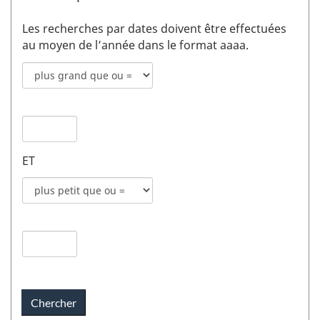
Les recherches par dates doivent être effectuées
au moyen de l’année dans le format aaaa.
Mode
de
recherche
Date
pour
de
date
publication
de
ET
1
publication
champs
Mode
1
de
recherche
Date
pour
de
date
publication
de
2
publication
champs
2