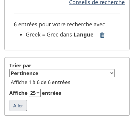
Conseils de recherche
6 entrées pour votre recherche avec
Greek = Grec dans
Langue
Supprimer
"Greek
=
Grec"
dans
Trier par
Langue
et
Affiche 1 à 6 de 6 entrées
rafraîchir
la
Affiche
entrées
recherche