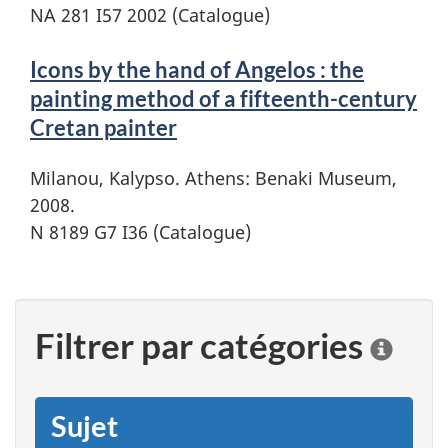
NA 281 I57 2002 (Catalogue)
Icons by the hand of Angelos : the
painting method of a fifteenth-century
Cretan painter
Milanou, Kalypso. Athens: Benaki Museum,
2008.
N 8189 G7 I36 (Catalogue)
Filtrer par catégories
C
l
i
q
Sujet
u