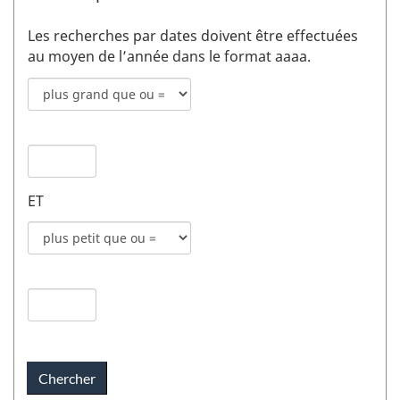
Les recherches par dates doivent être effectuées
au moyen de l’année dans le format aaaa.
Mode
de
recherche
Date
pour
de
date
publication
de
ET
1
publication
champs
Mode
1
de
recherche
Date
pour
de
date
publication
de
2
publication
champs
2