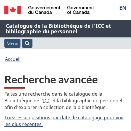
Sélec
EN
Passer
Passer
Passer
au
à
à
de
/
contenu
« À
la
Nom
Catalogue de la Bibliothèque de l'ICC et
Government
principal
propos
version
bibliographie du personnel
la
of
de
HTML
de
Canada
cette
simplifiée
Menu
langu
Menu
Rechercher
application
l'application
Vous
Web »
et
Accueil
Web
êtes
recherche
Recherche avancée
ici
:
Faites une recherche dans le catalogue de la
Bibliothèque de l'
ICC
et la bibliographie du personnel
afin d'explorer la collection de la bibliothèque.
Triez les acquisitions par date de catalogage pour voir
les plus récentes.