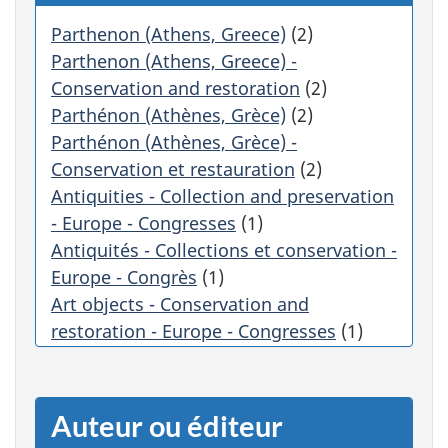
e
r
Parthenon (Athens, Greece)
(2)
s
Parthenon (Athens, Greece) -
u
Conservation and restoration
(2)
r
Parthénon (Athènes, Grèce)
(2)
u
Parthénon (Athènes, Grèce) -
n
e
Conservation et restauration
(2)
c
Antiquities - Collection and preservation
a
- Europe - Congresses
(1)
t
Antiquités - Collections et conservation -
é
g
Europe - Congrès
(1)
o
Art objects - Conservation and
r
restoration - Europe - Congresses
(1)
i
Art, Cretan
(1)
e
f
Crete (Greece) - Painting - Technique -
i
History
(1)
Auteur ou éditeur
l
Icon painters - Crete (Greece) -