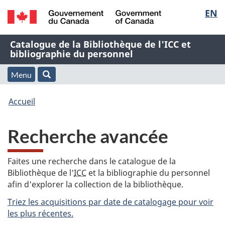
Sélec
EN
Passer
Passer
Passer
au
à
à
de
/
contenu
« À
la
Nom
Catalogue de la Bibliothèque de l'ICC et
Government
principal
propos
version
bibliographie du personnel
la
of
de
HTML
de
Canada
cette
simplifiée
Menu
langu
Menu
Rechercher
application
l'application
Vous
Web »
et
Accueil
Web
êtes
recherche
Recherche avancée
ici
:
Faites une recherche dans le catalogue de la
Bibliothèque de l'
ICC
et la bibliographie du personnel
afin d'explorer la collection de la bibliothèque.
Triez les acquisitions par date de catalogage pour voir
les plus récentes.