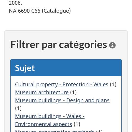
2006.
NA 6690 C66 (Catalogue)
Filtrer par catégories
C
l
i
q
Sujet
u
e
r
Cultural property - Protection - Wales
(1)
s
Museum architecture
(1)
u
Museum buildings - Design and plans
r
(1)
u
Museum buildings - Wales -
n
e
Environmental aspects
(1)
c
Museum conservation methods
(1)