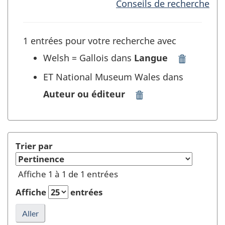
Conseils de recherche
1 entrées pour votre recherche avec
Welsh = Gallois dans
Langue
Supprimer
"Welsh
ET National Museum Wales dans
=
Auteur ou éditeur
Gallois"
Supprimer
dans
"National
Langue
Museum
et
Wales"
rafraîchir
dans
Trier par
la
Auteur
recherche
ou
Affiche 1 à 1 de 1 entrées
éditeur
et
Affiche
entrées
rafraîchir
la
recherche