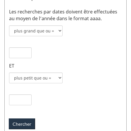
Les recherches par dates doivent être effectuées
au moyen de l’année dans le format aaaa.
Mode
de
recherche
Date
pour
de
date
publication
de
ET
1
publication
champs
Mode
1
de
recherche
Date
pour
de
date
publication
de
2
publication
champs
2