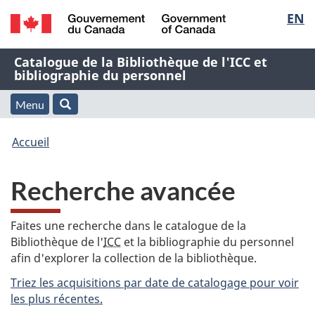
Sélec
EN
Passer
Passer
Passer
au
à
à
de
/
contenu
« À
la
Nom
Catalogue de la Bibliothèque de l'ICC et
Government
principal
propos
version
bibliographie du personnel
la
of
de
HTML
de
Canada
cette
simplifiée
Menu
langu
Menu
Rechercher
application
l'application
Vous
Web »
et
Accueil
Web
êtes
recherche
Recherche avancée
ici
:
Faites une recherche dans le catalogue de la
Bibliothèque de l'
ICC
et la bibliographie du personnel
afin d'explorer la collection de la bibliothèque.
Triez les acquisitions par date de catalogage pour voir
les plus récentes.