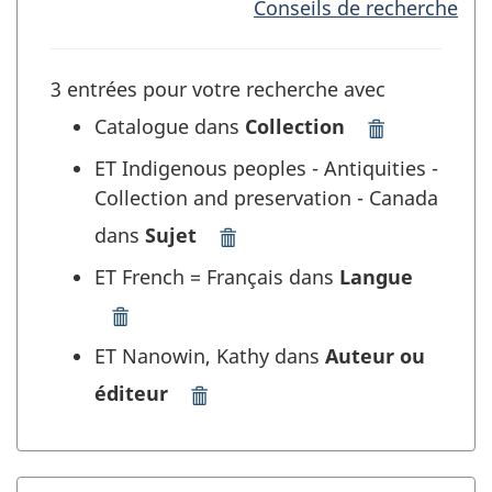
Conseils de recherche
3 entrées pour votre recherche avec
Catalogue dans
Collection
Supprimer
"Catalogue"
ET Indigenous peoples - Antiquities -
dans
Collection and preservation - Canada
Collection
et
dans
Sujet
Supprimer
rafraîchir
"Indigenous
ET French = Français dans
Langue
la
peoples
recherche
-
Supprimer
Antiquities
"French
ET Nanowin, Kathy dans
Auteur ou
-
=
Collection
éditeur
Français"
Supprimer
and
dans
"Nanowin,
preservation
Langue
Kathy"
-
et
dans
Canada"