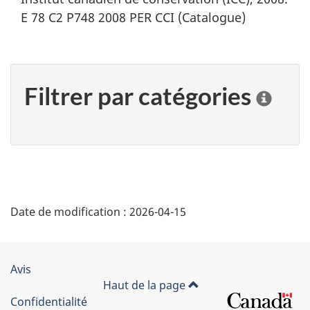
E 78 C2 P748 2008 PER CCI (Catalogue)
Filtrer par catégories
C
l
i
q
u
e
r
"
s
Date de modification :
2026-04-15
D
u
r
é
u
n
Organisation
Avis
t
e
Haut de la page
du
c
Confidentialité