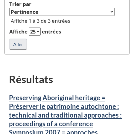
rafraîchir
Auteur
Trier par
dans
la
ou
Sujet
recherche
éditeur
Affiche 1 à 3 de 3 entrées
et
et
rafraîchir
rafraîchir
Affiche
entrées
la
la
recherche
recherche
Résultats
Preserving Aboriginal heritage =
Préserver le patrimoine autochtone :
technical and traditional approaches :
proceedings of a conference
Symposium 2007 = approches