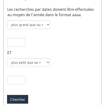
Les recherches par dates doivent être effectuées
au moyen de l’année dans le format aaaa.
Mode
de
recherche
Date
pour
de
date
publication
de
ET
1
publication
champs
Mode
1
de
recherche
Date
pour
de
date
publication
de
2
publication
champs
2