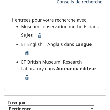
Conseils de recherche
1 entrées pour votre recherche avec
Museum conservation methods dans
Sujet
Supprimer
"Museum
ET English = Anglais dans
Langue
conservation
methods"
Supprimer
dans
"English
ET British Museum. Research
Sujet
=
Laboratory dans
Auteur ou éditeur
et
Anglais"
rafraîchir
dans
Supprimer
la
Langue
"British
recherche
et
Museum.
rafraîchir
Research
la
Laboratory"
Trier par
recherche
dans