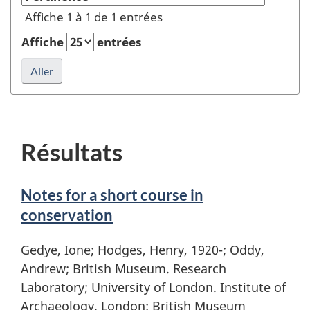
Auteur
Affiche 1 à 1 de 1 entrées
ou
éditeur
Affiche
entrées
et
rafraîchir
la
recherche
Résultats
Notes for a short course in
conservation
Gedye, Ione; Hodges, Henry, 1920-; Oddy,
Andrew; British Museum. Research
Laboratory; University of London. Institute of
Archaeology. London: British Museum