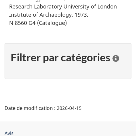
Research Laboratory University of London
Institute of Archaeology, 1973.
N 8560 G4 (Catalogue)
Filtrer par catégories
C
l
i
q
u
e
r
"
s
Date de modification :
2026-04-15
D
u
r
é
u
n
Organisation
Avis