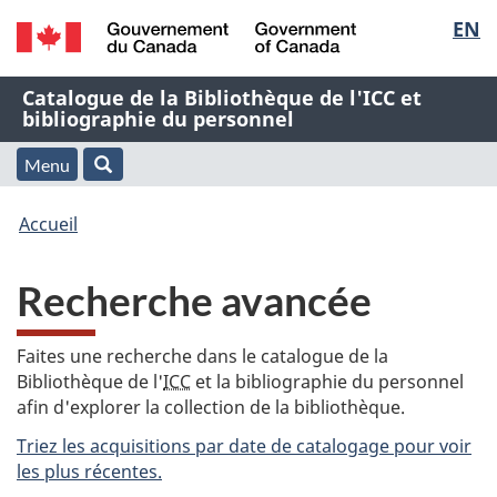
Sélec
EN
Passer
Passer
Passer
au
à
à
de
/
contenu
« À
la
Nom
Catalogue de la Bibliothèque de l'ICC et
Government
principal
propos
version
bibliographie du personnel
la
of
de
HTML
de
Canada
cette
simplifiée
Menu
langu
Menu
Rechercher
application
l'application
Vous
Web »
et
Accueil
Web
êtes
recherche
Recherche avancée
ici
:
Faites une recherche dans le catalogue de la
Bibliothèque de l'
ICC
et la bibliographie du personnel
afin d'explorer la collection de la bibliothèque.
Triez les acquisitions par date de catalogage pour voir
les plus récentes.