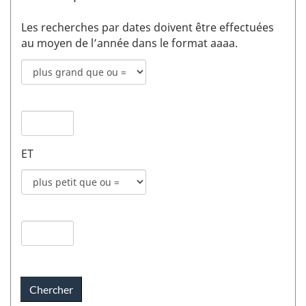
Les recherches par dates doivent être effectuées
au moyen de l’année dans le format aaaa.
Mode
de
recherche
Date
pour
de
date
publication
de
ET
1
publication
champs
Mode
1
de
recherche
Date
pour
de
date
publication
de
2
publication
champs
2