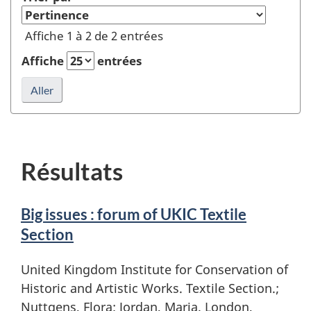
Conservation
of
Affiche 1 à 2 de 2 entrées
Historic
and
Affiche
entrées
Artistic
Works.
Textile
Section."
dans
Auteur
Résultats
ou
éditeur
et
Big issues : forum of UKIC Textile
rafraîchir
la
Section
recherche
United Kingdom Institute for Conservation of
Historic and Artistic Works. Textile Section.;
Nuttgens, Flora; Jordan, Maria. London,