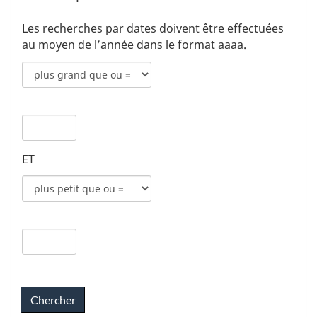
Les recherches par dates doivent être effectuées
au moyen de l’année dans le format aaaa.
Mode
de
recherche
Date
pour
de
date
publication
de
ET
1
publication
champs
Mode
1
de
recherche
Date
pour
de
date
publication
de
2
publication
champs
2