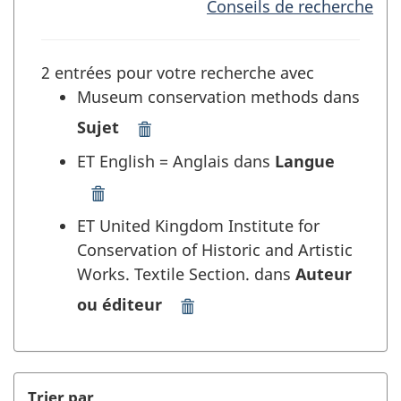
Conseils de recherche
2 entrées pour votre recherche avec
Museum conservation methods dans
Sujet
Supprimer
"Museum
ET English = Anglais dans
Langue
conservation
methods"
Supprimer
dans
"English
ET United Kingdom Institute for
Sujet
=
Conservation of Historic and Artistic
et
Anglais"
Works. Textile Section. dans
Auteur
rafraîchir
dans
la
Langue
ou éditeur
Supprimer
recherche
et
"United
rafraîchir
Kingdom
la
Institute
recherche
for
Trier par