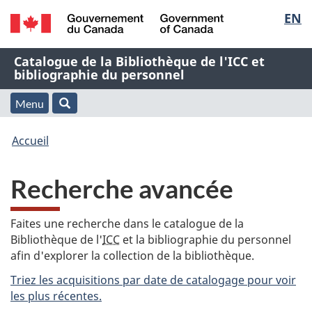
Sélec
EN
Passer
Passer
Passer
au
à
à
de
/
contenu
« À
la
Nom
Catalogue de la Bibliothèque de l'ICC et
Government
principal
propos
version
bibliographie du personnel
la
of
de
HTML
de
Canada
cette
simplifiée
Menu
langu
Menu
Rechercher
application
l'application
Vous
Web »
et
Accueil
Web
êtes
recherche
Recherche avancée
ici
:
Faites une recherche dans le catalogue de la
Bibliothèque de l'
ICC
et la bibliographie du personnel
afin d'explorer la collection de la bibliothèque.
Triez les acquisitions par date de catalogage pour voir
les plus récentes.