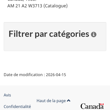
AM 21 A2 W3713 (Catalogue)
Filtrer par catégories
C
l
i
q
u
e
r
"
s
Date de modification :
2026-04-15
D
u
r
é
u
n
Organisation
Avis
t
e
Haut de la page
du
c
Confidentialité