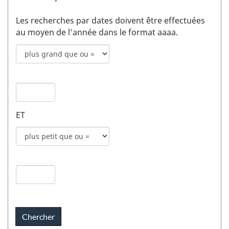
Les recherches par dates doivent être effectuées
au moyen de l’année dans le format aaaa.
Mode
de
recherche
Date
pour
de
date
publication
de
ET
1
publication
champs
Mode
1
de
recherche
Date
pour
de
date
publication
de
2
publication
champs
2