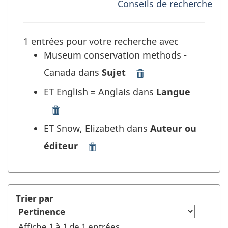
Conseils de recherche
1 entrées pour votre recherche avec
Museum conservation methods -
Canada dans
Sujet
Supprimer
"Museum
ET English = Anglais dans
Langue
conservation
methods
Supprimer
-
"English
ET Snow, Elizabeth dans
Auteur ou
Canada"
=
dans
éditeur
Anglais"
Supprimer
Sujet
dans
"Snow,
et
Langue
Elizabeth"
rafraîchir
et
dans
la
rafraîchir
Auteur
Trier par
recherche
la
ou
recherche
éditeur
Affiche 1 à 1 de 1 entrées