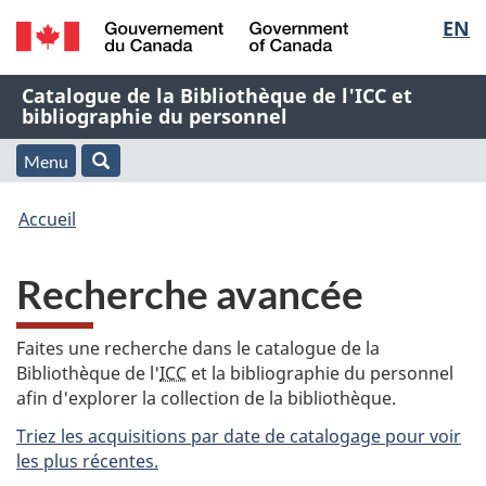
Sélec
EN
Passer
Passer
Passer
au
à
à
de
/
contenu
« À
la
Nom
Catalogue de la Bibliothèque de l'ICC et
Government
principal
propos
version
bibliographie du personnel
la
of
de
HTML
de
Canada
cette
simplifiée
Menu
langu
Menu
Rechercher
application
l'application
Vous
Web »
et
Accueil
Web
êtes
recherche
Recherche avancée
ici
:
Faites une recherche dans le catalogue de la
Bibliothèque de l'
ICC
et la bibliographie du personnel
afin d'explorer la collection de la bibliothèque.
Triez les acquisitions par date de catalogage pour voir
les plus récentes.