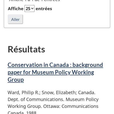
et
rafraîchir
Affiche
entrées
la
recherche
Résultats
Conservation in Canada : background
paper for Museum Policy Working
Group
Ward, Philip R.; Snow, Elizabeth; Canada.
Dept. of Communications. Museum Policy
Working Group. Ottawa: Communications
Canada, 1988.