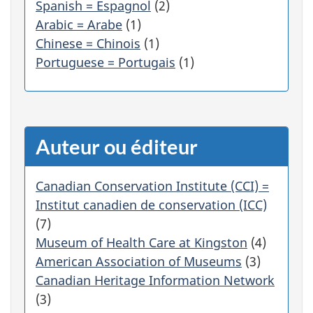
Spanish = Espagnol
(2)
o
r
Arabic = Arabe
(1)
i
Chinese = Chinois
(1)
e
Portuguese = Portugais
(1)
f
i
l
t
r
Auteur ou éditeur
e
r
a
Canadian Conservation Institute (CCI) =
a
Institut canadien de conservation (ICC)
u
(7)
t
o
Museum of Health Care at Kingston
(4)
m
American Association of Museums
(3)
a
Canadian Heritage Information Network
t
(3)
i