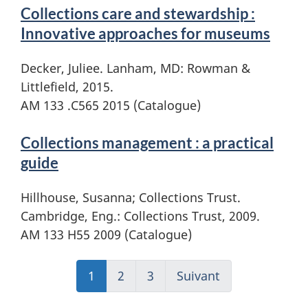
Collections care and stewardship :
Innovative approaches for museums
Decker, Juliee. Lanham, MD: Rowman &
Littlefield, 2015.
AM 133 .C565 2015 (Catalogue)
Collections management : a practical
guide
Hillhouse, Susanna; Collections Trust.
Cambridge, Eng.: Collections Trust, 2009.
AM 133 H55 2009 (Catalogue)
1
(actuel)
2
Aller
3
Aller
Suivant
Aller
à
à