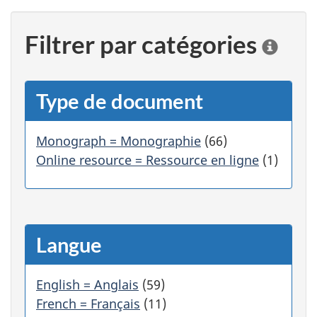
à
la
la
la
page
page
Filtrer par catégories
page
2
3
C
1
l
i
q
Type de document
u
e
r
Monograph = Monographie
(66)
s
Online resource = Ressource en ligne
(1)
u
r
u
n
e
Langue
c
a
t
English = Anglais
(59)
é
French = Français
(11)
g