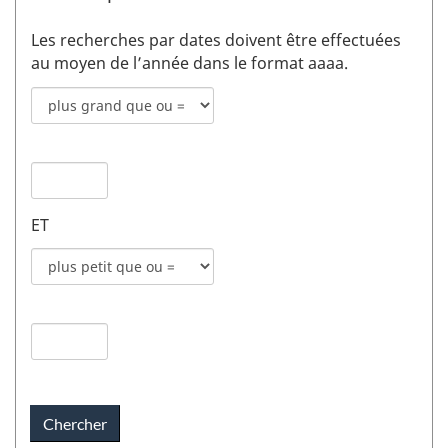
Les recherches par dates doivent être effectuées
au moyen de l’année dans le format aaaa.
Mode
de
recherche
Date
pour
de
date
publication
de
ET
1
publication
champs
Mode
1
de
recherche
Date
pour
de
date
publication
de
2
publication
champs
2