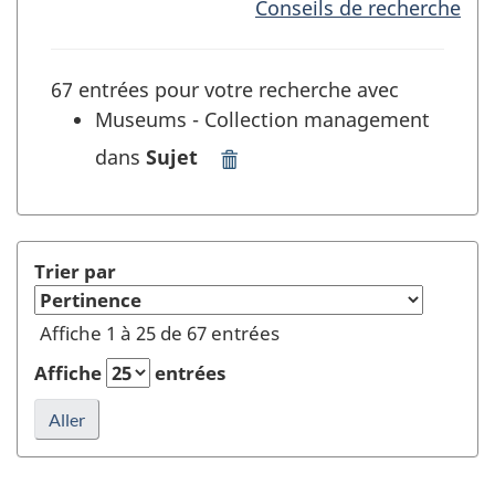
Conseils de recherche
67 entrées pour votre recherche avec
Museums - Collection management
dans
Sujet
Supprimer
"Museums
-
Collection
management"
Trier par
dans
Sujet
Affiche 1 à 25 de 67 entrées
et
rafraîchir
Affiche
entrées
la
recherche