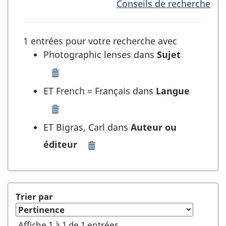
Conseils de recherche
1 entrées pour votre recherche avec
Photographic lenses dans
Sujet
Supprimer
"Photographic
ET French = Français dans
Langue
lenses"
dans
Supprimer
Sujet
"French
ET Bigras, Carl dans
Auteur ou
et
=
rafraîchir
éditeur
Français"
Supprimer
la
dans
"Bigras,
recherche
Langue
Carl"
et
dans
rafraîchir
Auteur
Trier par
la
ou
recherche
éditeur
Affiche 1 à 1 de 1 entrées