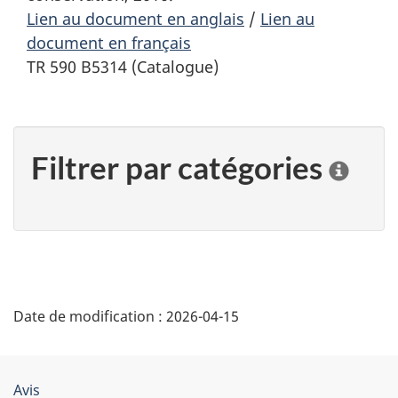
Lien au document en anglais
/
Lien au
document en français
TR 590 B5314 (Catalogue)
Filtrer par catégories
C
l
i
q
u
e
r
"
s
Date de modification :
2026-04-15
D
u
r
é
u
n
Organisation
Avis