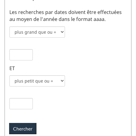
Les recherches par dates doivent être effectuées
au moyen de l’année dans le format aaaa.
Mode
de
recherche
Date
pour
de
date
publication
de
ET
1
publication
champs
Mode
1
de
recherche
Date
pour
de
date
publication
de
2
publication
champs
2