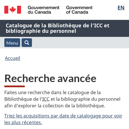
Sélec
EN
Passer
Passer
Passer
au
à
à
de
/
contenu
« À
la
Nom
Catalogue de la Bibliothèque de l'ICC et
Government
principal
propos
version
bibliographie du personnel
la
of
de
HTML
de
Canada
cette
simplifiée
Menu
langu
Menu
Rechercher
application
l'application
Vous
Web »
et
Accueil
Web
êtes
recherche
Recherche avancée
ici
:
Faites une recherche dans le catalogue de la
Bibliothèque de l'
ICC
et la bibliographie du personnel
afin d'explorer la collection de la bibliothèque.
Triez les acquisitions par date de catalogage pour voir
les plus récentes.