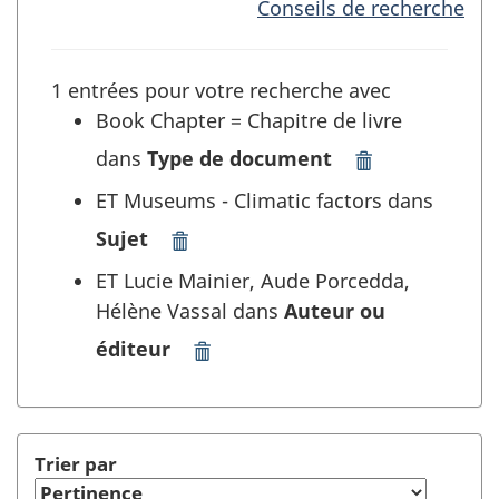
Conseils de recherche
1 entrées pour votre recherche avec
Book Chapter = Chapitre de livre
dans
Type de document
Supprimer
"Book
ET Museums - Climatic factors dans
Chapter
Sujet
=
Supprimer
Chapitre
"Museums
ET Lucie Mainier, Aude Porcedda,
de
-
Hélène Vassal dans
Auteur ou
livre"
Climatic
dans
factors"
éditeur
Supprimer
Type
dans
"Lucie
de
Sujet
Mainier,
document
et
Aude
et
rafraîchir
Porcedda,
Trier par
rafraîchir
la
Hélène
la
recherche