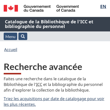
Sélec
EN
Passer
Passer
Passer
au
à
à
de
/
contenu
« À
la
Nom
Catalogue de la Bibliothèque de l'ICC et
Government
principal
propos
version
bibliographie du personnel
la
of
de
HTML
de
Canada
cette
simplifiée
Menu
langu
Menu
Rechercher
application
l'application
Vous
Web »
et
Accueil
Web
êtes
recherche
Recherche avancée
ici
:
Faites une recherche dans le catalogue de la
Bibliothèque de l'
ICC
et la bibliographie du personnel
afin d'explorer la collection de la bibliothèque.
Triez les acquisitions par date de catalogage pour voir
les plus récentes.