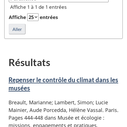
Vassal"
recherche
Affiche 1 à 1 de 1 entrées
dans
Auteur
Affiche
entrées
ou
éditeur
et
rafraîchir
la
recherche
Résultats
Repenser le contrôle du climat dans les
musées
Breault, Marianne; Lambert, Simon; Lucie
Mainier, Aude Porcedda, Hélène Vassal. Paris.
Pages 444-448 dans Musée et écologie :
missions, engagements et pratiques,