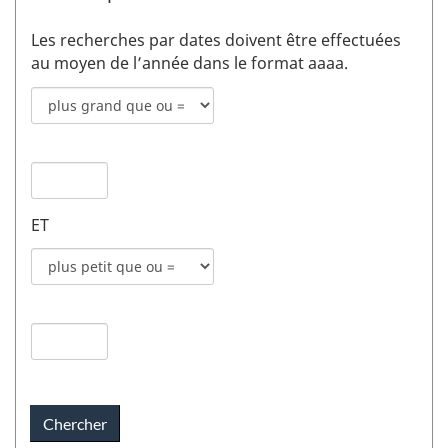
Les recherches par dates doivent être effectuées
au moyen de l’année dans le format aaaa.
Mode
de
recherche
Date
pour
de
date
publication
de
ET
1
publication
champs
Mode
1
de
recherche
Date
pour
de
date
publication
de
2
publication
champs
2