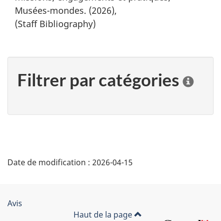
Musées-mondes. (2026),
(Staff Bibliography)
Filtrer par catégories
C
l
i
q
u
e
r
"
s
Date de modification :
2026-04-15
D
u
r
é
u
n
Organisation
Avis
t
e
Haut de la page
du