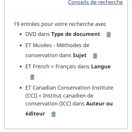
Conseils de recherche
19 entrées pour votre recherche avec
DVD dans
Type de document
Supprimer
"DVD"
ET Musées - Méthodes de
dans
conservation dans
Sujet
Type
Supprimer
de
"Musées
ET French = Français dans
Langue
document
-
et
Méthodes
Supprimer
rafraîchir
de
"French
ET Canadian Conservation Institute
la
conservation"
=
(CCI) = Institut canadien de
recherche
dans
Français"
conservation (ICC) dans
Auteur ou
Sujet
dans
et
Langue
éditeur
Supprimer
rafraîchir
et
"Canadian
la
rafraîchir
Conservation
recherche
la