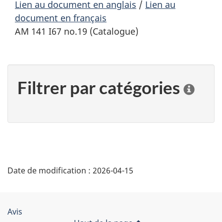
Lien au document en anglais
/
Lien au
document en français
AM 141 I67 no.19 (Catalogue)
Filtrer par catégories
C
l
i
q
u
e
r
"
s
Date de modification :
2026-04-15
D
u
r
é
u
n
Organisation
Avis
e