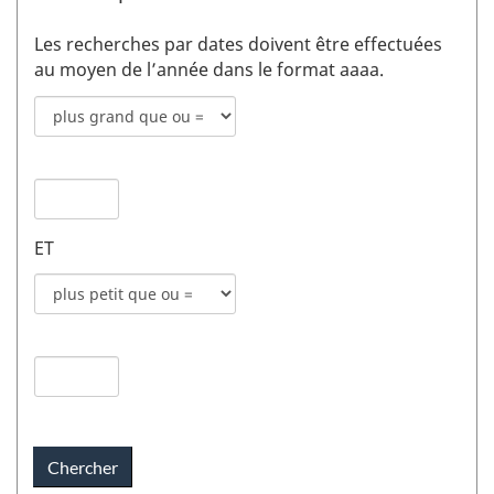
Les recherches par dates doivent être effectuées
au moyen de l’année dans le format aaaa.
Mode
de
recherche
Date
pour
de
date
publication
de
ET
1
publication
champs
Mode
1
de
recherche
Date
pour
de
date
publication
de
2
publication
champs
2