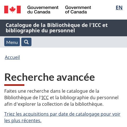
Sélec
EN
Passer
Passer
Passer
au
à
à
de
/
contenu
« À
la
Nom
Catalogue de la Bibliothèque de l'ICC et
Government
principal
propos
version
bibliographie du personnel
la
of
de
HTML
de
Canada
cette
simplifiée
Menu
langu
Menu
Rechercher
application
l'application
Vous
Web »
et
Accueil
Web
êtes
recherche
Recherche avancée
ici
:
Faites une recherche dans le catalogue de la
Bibliothèque de l'
ICC
et la bibliographie du personnel
afin d'explorer la collection de la bibliothèque.
Triez les acquisitions par date de catalogage pour voir
les plus récentes.