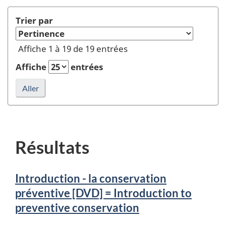
Institute
recherche
(CCI)
Trier par
=
Institut
Affiche 1 à 19 de 19 entrées
canadien
de
Affiche
entrées
conservation
(ICC)"
dans
Auteur
ou
éditeur
Résultats
et
rafraîchir
la
Introduction - la conservation
recherche
préventive [DVD] = Introduction to
preventive conservation