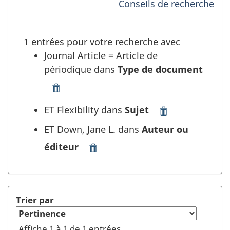
Conseils de recherche
1 entrées pour votre recherche avec
Journal Article = Article de
périodique dans
Type de document
Supprimer
"Journal
ET Flexibility dans
Sujet
Supprimer
Article
"Flexibility"
=
ET Down, Jane L. dans
Auteur ou
dans
Article
éditeur
Sujet
de
Supprimer
et
périodique"
"Down,
rafraîchir
dans
Jane
la
Type
L."
recherche
de
dans
Trier par
document
Auteur
et
ou
Affiche 1 à 1 de 1 entrées
rafraîchir