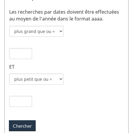
Les recherches par dates doivent être effectuées
au moyen de l’année dans le format aaaa.
Mode
de
recherche
Date
pour
de
date
publication
de
ET
1
publication
champs
Mode
1
de
recherche
Date
pour
de
date
publication
de
2
publication
champs
2