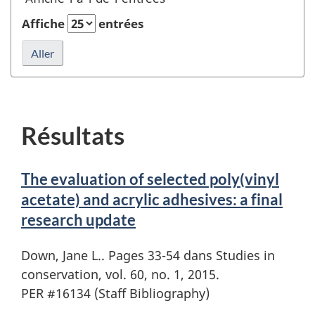
éditeur
la
et
Affiche
entrées
recherche
rafraîchir
la
recherche
Résultats
The evaluation of selected poly(vinyl
acetate) and acrylic adhesives: a final
research update
Down, Jane L.. Pages 33-54 dans Studies in
conservation, vol. 60, no. 1, 2015.
PER #16134 (Staff Bibliography)