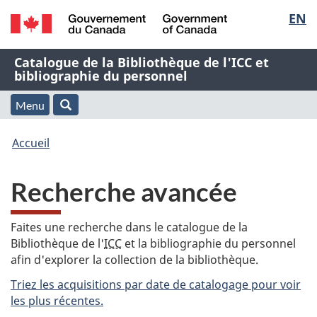
Sélec
EN
Passer
Passer
Passer
au
à
à
de
/
contenu
« À
la
Nom
Catalogue de la Bibliothèque de l'ICC et
Government
principal
propos
version
bibliographie du personnel
la
of
de
HTML
de
Canada
cette
simplifiée
Menu
langu
Menu
Rechercher
application
l'application
Vous
Web »
et
Accueil
Web
êtes
recherche
Recherche avancée
ici
:
Faites une recherche dans le catalogue de la
Bibliothèque de l'
ICC
et la bibliographie du personnel
afin d'explorer la collection de la bibliothèque.
Triez les acquisitions par date de catalogage pour voir
les plus récentes.