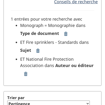
Conseils de recherche
1 entrées pour votre recherche avec
Monograph = Monographie dans
Type de document
Supprimer
"Monograph
ET Fire sprinklers - Standards dans
=
Sujet
Monographie"
Supprimer
dans
"Fire
ET National Fire Protection
Type
sprinklers
Association dans
Auteur ou éditeur
de
-
document
Standards"
Supprimer
et
dans
"National
rafraîchir
Sujet
Fire
la
et
Protection
recherche
rafraîchir
Association"
Trier par
la
dans
recherche