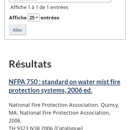
Auteur
Affiche 1 à 1 de 1 entrées
ou
éditeur
Affiche
entrées
et
rafraîchir
la
recherche
Résultats
NFPA 750 : standard on water mist fire
protection systems, 2006 ed.
National Fire Protection Association. Quincy,
MA: National Fire Protection Association,
2006.
TH 9323 N38 2006 (Catalogue)