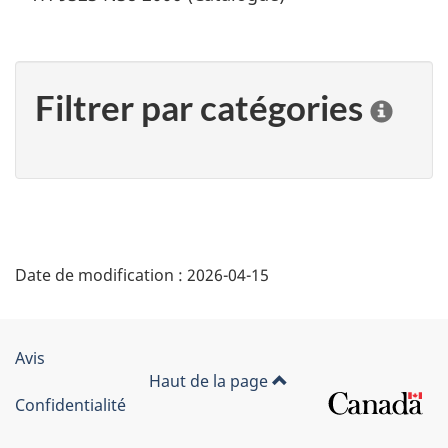
Filtrer par catégories
C
l
i
q
u
e
r
"
s
Date de modification :
2026-04-15
D
u
r
é
u
n
Organisation
Avis
t
e
Haut de la page
du
c
Confidentialité
a
a
gouvernement
t