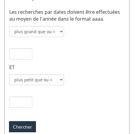
Les recherches par dates doivent être effectuées
au moyen de l’année dans le format aaaa.
Mode
de
recherche
Date
pour
de
date
publication
de
ET
1
publication
champs
Mode
1
de
recherche
Date
pour
de
date
publication
de
2
publication
champs
2