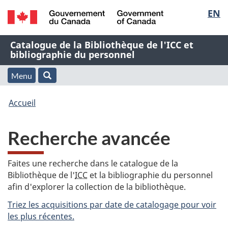
Sélec
EN
Passer
Passer
Passer
au
à
à
de
/
contenu
« À
la
Nom
Catalogue de la Bibliothèque de l'ICC et
Government
principal
propos
version
bibliographie du personnel
la
of
de
HTML
de
Canada
cette
simplifiée
Menu
langu
Menu
Rechercher
application
l'application
Vous
Web »
et
Accueil
Web
êtes
recherche
Recherche avancée
ici
:
Faites une recherche dans le catalogue de la
Bibliothèque de l'
ICC
et la bibliographie du personnel
afin d'explorer la collection de la bibliothèque.
Triez les acquisitions par date de catalogage pour voir
les plus récentes.