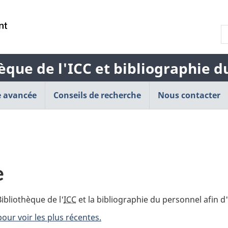
Passer
Passer
Passer
au
à
à
R
contenu
« À
la
l
principal
propos
version
b
de
HTML
èque de l'ICC et bibliographie 
d
cette
simplifiée
l
application
 avancée
Conseils de recherche
Web »
Nous contacter
e
ibliothèque de l'
ICC
et la bibliographie du personnel afin d'
pour voir les plus récentes.