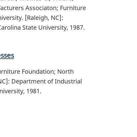
cturers Associaton; Furniture
versity. [Raleigh, NC]:
rolina State University, 1987.
esses
urniture Foundation; North
 NC]: Department of Industrial
iversity, 1981.