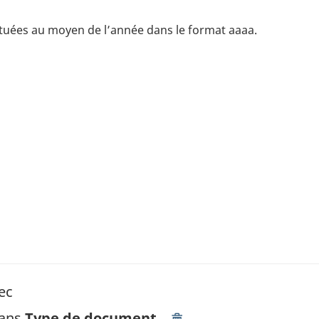
ctuées au moyen de l’année dans le format aaaa.
ec
dans
Type de document