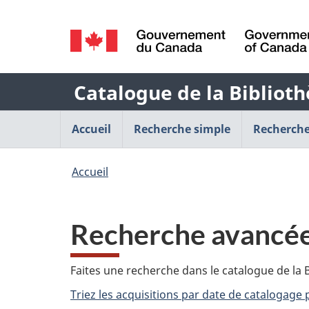
Sélection
de
/
la
Government
Nom
Catalogue de la Biblioth
of
langue
Canada
de
Menu
Accueil
Recherche simple
Recherche
l'application
de
Vous
Accueil
Web
navigation
êtes
principal
ici
Recherche avancé
:
Faites une recherche dans le catalogue de la B
Triez les acquisitions par date de catalogage 