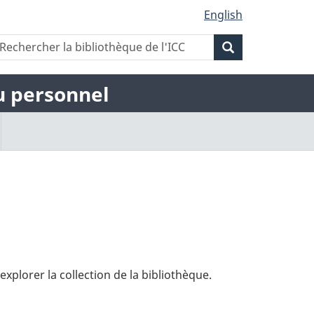
English
Rechercher
echercher
Rechercher
a
la
ibliothèque
la
bibliothèque
du personnel
e
de
'ICC
bibliothèque
l'ICC
de
l'ICC
explorer la collection de la bibliothèque.