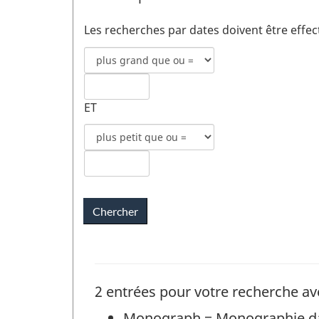
Les recherches par dates doivent être effe
Mode
de
recherche
Date
pour
ET
de
date
publication
Mode
de
1
de
publication
recherche
champs
Date
pour
1
de
date
publication
de
2
publication
champs
2
2 entrées pour votre recherche av
Monograph = Monographie 