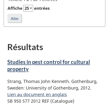
ou
éditeur
Affiche
entrées
et
rafraîchir
la
recherche
Résultats
Studies in pest control for cultural
property
Strang, Thomas John Kenneth. Gothenburg,
Sweden: University of Gothenburg, 2012.
Lien au document en anglais
SB 950 S77 2012 REF (Catalogue)