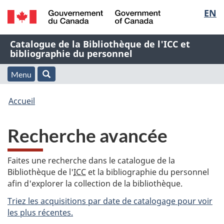
Sélec
EN
Passer
Passer
Passer
au
à
à
de
/
contenu
« À
la
Nom
Catalogue de la Bibliothèque de l'ICC et
Government
principal
propos
version
bibliographie du personnel
la
of
de
HTML
de
Canada
cette
simplifiée
Menu
langu
Menu
Rechercher
application
l'application
Vous
Web »
et
Accueil
Web
êtes
recherche
Recherche avancée
ici
:
Faites une recherche dans le catalogue de la
Bibliothèque de l'
ICC
et la bibliographie du personnel
afin d'explorer la collection de la bibliothèque.
Triez les acquisitions par date de catalogage pour voir
les plus récentes.