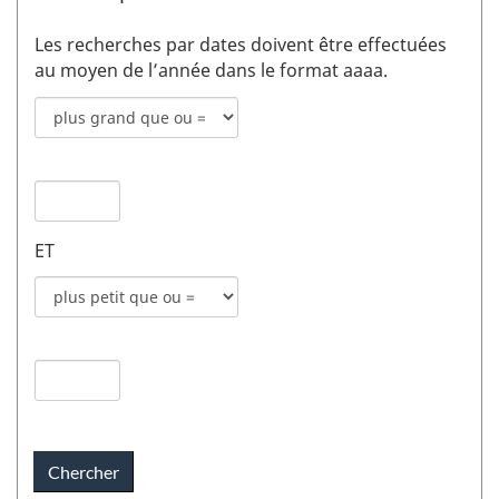
Les recherches par dates doivent être effectuées
au moyen de l’année dans le format aaaa.
Mode
de
recherche
Date
pour
de
date
publication
de
ET
1
publication
champs
Mode
1
de
recherche
Date
pour
de
date
publication
de
2
publication
champs
2