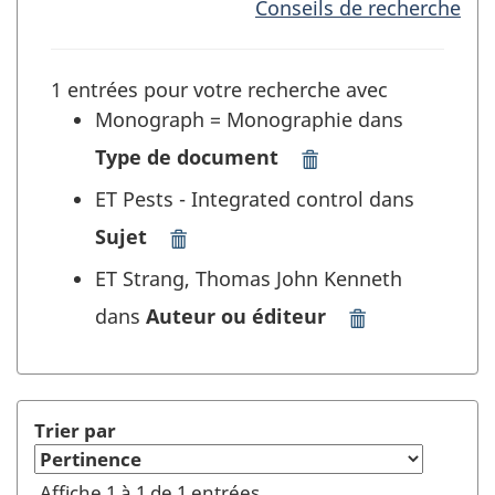
Conseils de recherche
1 entrées pour votre recherche avec
Monograph = Monographie dans
Type de document
Supprimer
"Monograph
ET Pests - Integrated control dans
=
Sujet
Monographie"
Supprimer
dans
"Pests
ET Strang, Thomas John Kenneth
Type
-
de
dans
Auteur ou éditeur
Integrated
Supprimer
document
control"
"Strang,
et
dans
Thomas
rafraîchir
Sujet
John
la
et
Kenneth"
Trier par
recherche
rafraîchir
dans
la
Auteur
Affiche 1 à 1 de 1 entrées
recherche