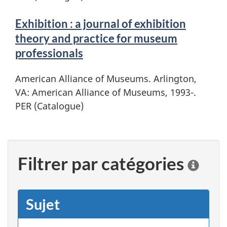
Exhibition : a journal of exhibition
theory and practice for museum
professionals
American Alliance of Museums. Arlington,
VA: American Alliance of Museums, 1993-.
PER (Catalogue)
Filtrer par catégories
C
l
i
q
Sujet
u
e