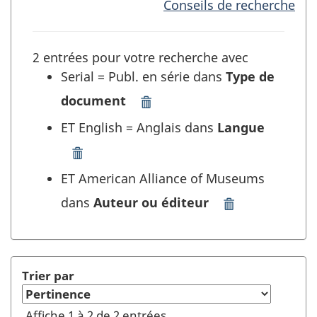
Conseils de recherche
2 entrées pour votre recherche avec
Serial = Publ. en série dans
Type de
document
Supprimer
"Serial
ET English = Anglais dans
Langue
=
Publ.
Supprimer
en
"English
ET American Alliance of Museums
série"
=
dans
dans
Auteur ou éditeur
Anglais"
Supprimer
Type
dans
"American
de
Langue
Alliance
document
et
of
et
rafraîchir
Museums"
Trier par
rafraîchir
la
dans
la
recherche
Auteur
Affiche 1 à 2 de 2 entrées
recherche