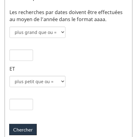
Les recherches par dates doivent être effectuées
au moyen de l’année dans le format aaaa.
Mode
de
recherche
Date
pour
de
date
publication
de
ET
1
publication
champs
Mode
1
de
recherche
Date
pour
de
date
publication
de
2
publication
champs
2