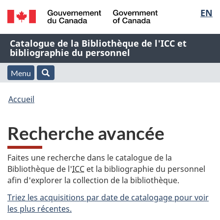
Sélec
EN
Passer
Passer
Passer
au
à
à
de
/
contenu
« À
la
Nom
Catalogue de la Bibliothèque de l'ICC et
Government
principal
propos
version
bibliographie du personnel
la
of
de
HTML
de
Canada
cette
simplifiée
Menu
langu
Menu
Rechercher
application
l'application
Vous
Web »
et
Accueil
Web
êtes
recherche
Recherche avancée
ici
:
Faites une recherche dans le catalogue de la
Bibliothèque de l'
ICC
et la bibliographie du personnel
afin d'explorer la collection de la bibliothèque.
Triez les acquisitions par date de catalogage pour voir
les plus récentes.