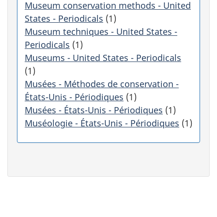
r
Museum conservation methods - United
s
States - Periodicals
(1)
u
Museum techniques - United States -
r
Periodicals
(1)
u
Museums - United States - Periodicals
n
e
(1)
c
Musées - Méthodes de conservation -
a
États-Unis - Périodiques
(1)
t
Musées - États-Unis - Périodiques
(1)
é
g
Muséologie - États-Unis - Périodiques
(1)
o
r
i
e
f
i
l
t
"