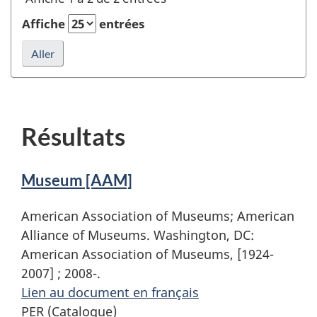
ou
éditeur
Affiche
entrées
et
rafraîchir
la
recherche
Résultats
Museum [AAM]
American Association of Museums; American
Alliance of Museums. Washington, DC:
American Association of Museums, [1924-
2007] ; 2008-.
Lien au document en français
PER (Catalogue)