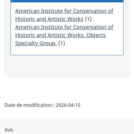
e
r
American Institute for Conservation of
s
Historic and Artistic Works
(1)
u
American Institute for Conservation of
r
Historic and Artistic Works. Objects
u
Specialty Group.
(1)
n
e
c
a
t
é
g
o
"
r
i
Date de modification :
2026-04-15
D
e
f
é
i
l
Organisation
Avis