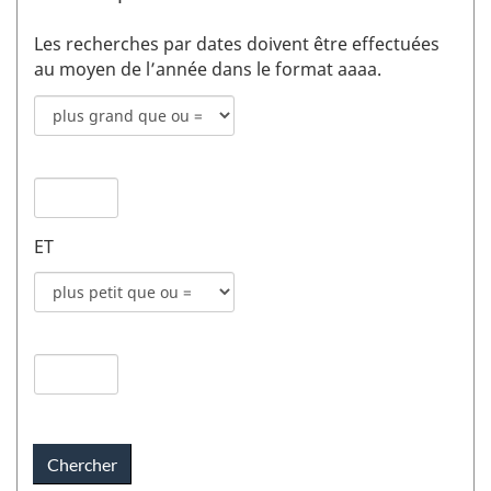
Les recherches par dates doivent être effectuées
au moyen de l’année dans le format aaaa.
Mode
de
recherche
Date
pour
de
date
publication
de
ET
1
publication
champs
Mode
1
de
recherche
Date
pour
de
date
publication
de
2
publication
champs
2