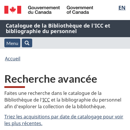
Sélec
EN
Passer
Passer
Passer
au
à
à
de
/
contenu
« À
la
Nom
Catalogue de la Bibliothèque de l'ICC et
Government
principal
propos
version
bibliographie du personnel
la
of
de
HTML
de
Canada
cette
simplifiée
Menu
langu
Menu
Rechercher
application
l'application
Vous
Web »
et
Accueil
Web
êtes
recherche
Recherche avancée
ici
:
Faites une recherche dans le catalogue de la
Bibliothèque de l'
ICC
et la bibliographie du personnel
afin d'explorer la collection de la bibliothèque.
Triez les acquisitions par date de catalogage pour voir
les plus récentes.