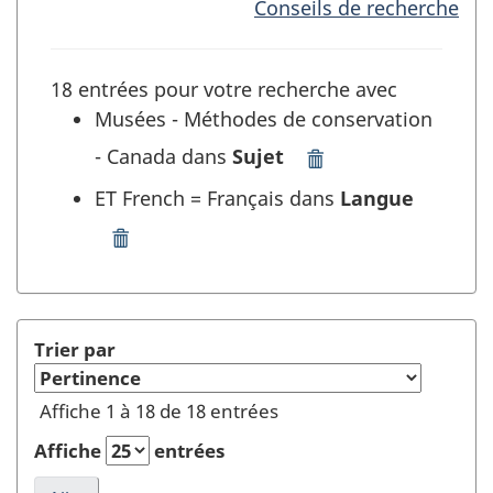
Conseils de recherche
18 entrées pour votre recherche avec
Musées - Méthodes de conservation
- Canada dans
Sujet
Supprimer
"Musées
ET French = Français dans
Langue
-
Méthodes
Supprimer
de
"French
conservation
=
-
Français"
Canada"
dans
Trier par
dans
Langue
Sujet
et
Affiche 1 à 18 de 18 entrées
et
rafraîchir
rafraîchir
la
Affiche
entrées
la
recherche
recherche