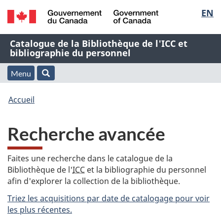
Sélec
EN
Passer
Passer
Passer
au
à
à
de
/
contenu
« À
la
Nom
Catalogue de la Bibliothèque de l'ICC et
Government
principal
propos
version
bibliographie du personnel
la
of
de
HTML
de
Canada
cette
simplifiée
Menu
langu
Menu
Rechercher
application
l'application
Vous
Web »
et
Accueil
Web
êtes
recherche
Recherche avancée
ici
:
Faites une recherche dans le catalogue de la
Bibliothèque de l'
ICC
et la bibliographie du personnel
afin d'explorer la collection de la bibliothèque.
Triez les acquisitions par date de catalogage pour voir
les plus récentes.