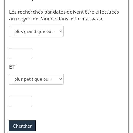
Les recherches par dates doivent être effectuées
au moyen de l’année dans le format aaaa.
Mode
de
recherche
Date
pour
de
date
publication
de
ET
1
publication
champs
Mode
1
de
recherche
Date
pour
de
date
publication
de
2
publication
champs
2