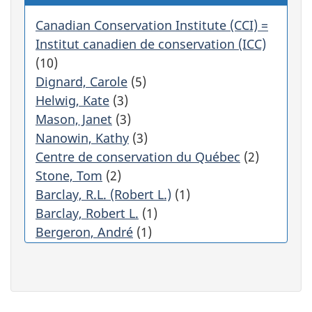
r
e
Canadian Conservation Institute (CCI) =
r
Institut canadien de conservation (ICC)
a
(10)
a
Dignard, Carole
(5)
u
Helwig, Kate
(3)
t
o
Mason, Janet
(3)
m
Nanowin, Kathy
(3)
a
Centre de conservation du Québec
(2)
t
Stone, Tom
(2)
i
q
Barclay, R.L. (Robert L.)
(1)
u
Barclay, Robert L.
(1)
e
Bergeron, André
(1)
m
Canada. Environnement Canada. Service
e
des parcs
(1)
n
t
Canadian Heritage Information Network
l
(1)