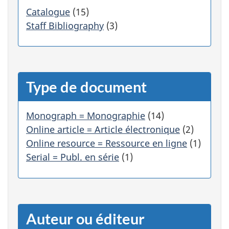
e
r
Catalogue
(15)
s
Staff Bibliography
(3)
u
r
u
n
e
Type de document
c
a
t
Monograph = Monographie
(14)
é
Online article = Article électronique
(2)
g
Online resource = Ressource en ligne
(1)
o
r
Serial = Publ. en série
(1)
i
e
f
i
l
Auteur ou éditeur
t