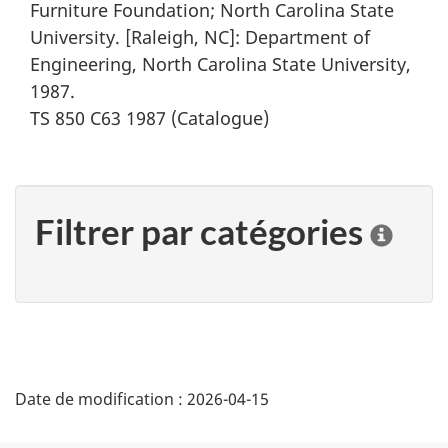
Furniture Foundation; North Carolina State
University. [Raleigh, NC]: Department of
Engineering, North Carolina State University,
1987.
TS 850 C63 1987 (Catalogue)
Filtrer par catégories
C
l
i
q
u
e
r
"
s
Date de modification :
2026-04-15
D
u
r