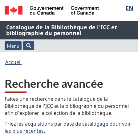
Sélec
EN
Passer
Passer
Passer
au
à
à
de
/
contenu
« À
la
Nom
Catalogue de la Bibliothèque de l'ICC et
Government
principal
propos
version
bibliographie du personnel
la
of
de
HTML
de
Canada
cette
simplifiée
Menu
langu
Menu
Rechercher
application
l'application
Vous
Web »
et
Accueil
Web
êtes
recherche
Recherche avancée
ici
:
Faites une recherche dans le catalogue de la
Bibliothèque de l'
ICC
et la bibliographie du personnel
afin d'explorer la collection de la bibliothèque.
Triez les acquisitions par date de catalogage pour voir
les plus récentes.