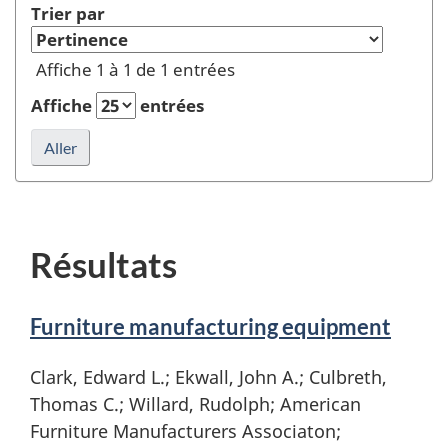
rafraîchir
dans
Trier par
la
Auteur
recherche
ou
Affiche 1 à 1 de 1 entrées
éditeur
et
Affiche
entrées
rafraîchir
la
recherche
Résultats
Furniture manufacturing equipment
Clark, Edward L.; Ekwall, John A.; Culbreth,
Thomas C.; Willard, Rudolph; American
Furniture Manufacturers Associaton;