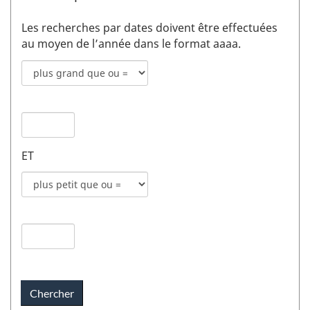
Les recherches par dates doivent être effectuées
au moyen de l’année dans le format aaaa.
Mode
de
recherche
Date
pour
de
date
publication
de
ET
1
publication
champs
Mode
1
de
recherche
Date
pour
de
date
publication
de
2
publication
champs
2