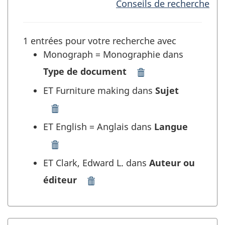
Conseils de recherche
1 entrées pour votre recherche avec
Monograph = Monographie dans
Type de document
Supprimer
"Monograph
ET Furniture making dans
Sujet
=
Monographie"
Supprimer
dans
"Furniture
ET English = Anglais dans
Langue
Type
making"
de
dans
Supprimer
document
Sujet
"English
ET Clark, Edward L. dans
Auteur ou
et
et
=
rafraîchir
rafraîchir
éditeur
Anglais"
Supprimer
la
la
dans
"Clark,
recherche
recherche
Langue
Edward
et
L."