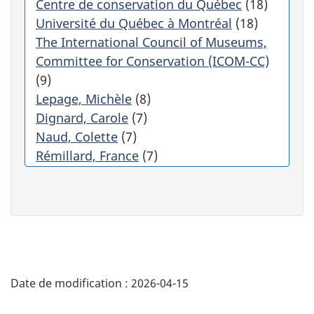
o
Centre de conservation du Québec
(18)
m
Université du Québec à Montréal
(18)
a
The International Council of Museums,
t
Committee for Conservation (ICOM-CC)
i
q
(9)
u
Lepage, Michèle
(8)
e
Dignard, Carole
(7)
m
Naud, Colette
(7)
e
Rémillard, France
(7)
n
t
Materials Research Society
(6)
l
Comité de l'ICOM pour la conservation
e
(4)
s
International Institute for Conservation
r
é
of Historic and Artistic Works
(4)
"
s
Mason, Janet
(4)
u
Date de modification :
2026-04-15
Queen's University
(4)
D
l
Sil, Jose Luis Ruvalcaba
(4)
t