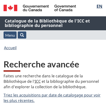
Sélec
EN
Passer
Passer
Passer
au
à
à
de
/
contenu
« À
la
Nom
Catalogue de la Bibliothèque de l'ICC et
Government
principal
propos
version
bibliographie du personnel
la
of
de
HTML
de
Canada
cette
simplifiée
Menu
langu
Menu
Rechercher
application
l'application
Vous
Web »
et
Accueil
Web
êtes
recherche
Recherche avancée
ici
:
Faites une recherche dans le catalogue de la
Bibliothèque de l'
ICC
et la bibliographie du personnel
afin d'explorer la collection de la bibliothèque.
Triez les acquisitions par date de catalogage pour voir
les plus récentes.