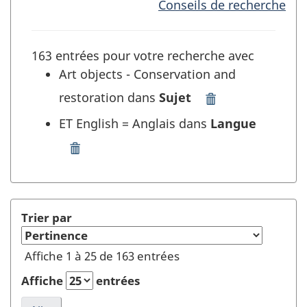
Conseils de recherche
163 entrées pour votre recherche avec
Art objects - Conservation and
restoration dans
Sujet
Supprimer
"Art
ET English = Anglais dans
Langue
objects
-
Supprimer
Conservation
"English
and
=
restoration"
Anglais"
dans
dans
Trier par
Sujet
Langue
et
et
Affiche 1 à 25 de 163 entrées
rafraîchir
rafraîchir
la
la
Affiche
entrées
recherche
recherche