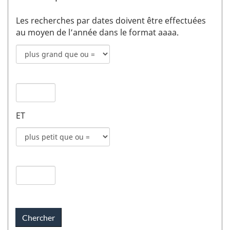
Les recherches par dates doivent être effectuées
au moyen de l’année dans le format aaaa.
Mode
de
recherche
Date
pour
de
date
publication
de
ET
1
publication
champs
Mode
1
de
recherche
Date
pour
de
date
publication
de
2
publication
champs
2