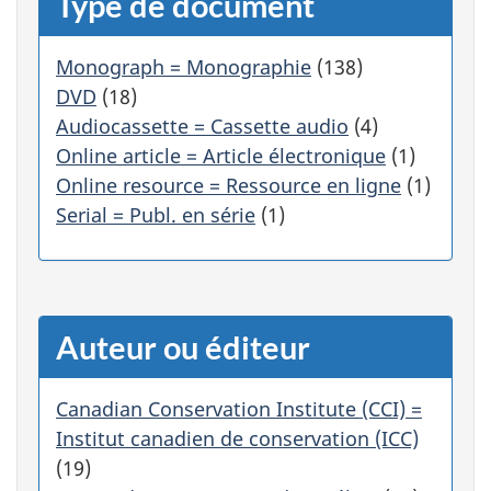
Type de document
c
a
t
Monograph = Monographie
(138)
é
DVD
(18)
g
Audiocassette = Cassette audio
(4)
o
r
Online article = Article électronique
(1)
i
Online resource = Ressource en ligne
(1)
e
Serial = Publ. en série
(1)
f
i
l
t
r
Auteur ou éditeur
e
r
a
Canadian Conservation Institute (CCI) =
a
Institut canadien de conservation (ICC)
u
(19)
t